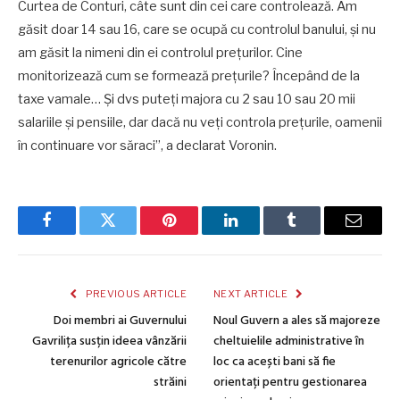
Curtea de Conturi, câte sunt din cei care controlează. Am
găsit doar 14 sau 16, care se ocupă cu controlul banului, și nu
am găsit la nimeni din ei controlul prețurilor. Cine
monitorizează cum se formează prețurile? Începând de la
taxe vamale… Și dvs puteți majora cu 2 sau 10 sau 20 mii
salariile și pensiile, dar dacă nu veți controla prețurile, oamenii
în continuare vor săraci”, a declarat Voronin.
Facebook
Twitter
Pinterest
LinkedIn
Tumblr
Email
PREVIOUS ARTICLE
NEXT ARTICLE
Doi membri ai Guvernului
Noul Guvern a ales să majoreze
Gavrilița susțin ideea vânzării
cheltuielile administrative în
terenurilor agricole către
loc ca acești bani să fie
străini
orientați pentru gestionarea