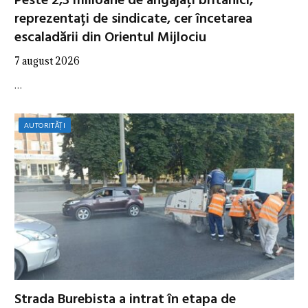
Peste 2,3 milioane de angajați britanici,
reprezentați de sindicate, cer încetarea
escaladării din Orientul Mijlociu
7 august 2026
…
AUTORITĂȚI
Strada Burebista a intrat în etapa de