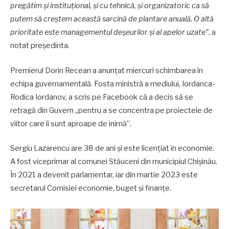
pregătim și instituțional, și cu tehnică, și organizatoric ca să
putem să creștem această sarcină de plantare anuală. O altă
prioritate este managementul deșeurilor și al apelor uzate”
, a
notat președinta.
Premierul Dorin Recean a anunțat miercuri schimbarea în
echipa guvernamentală. Fosta ministră a mediului, Iordanca-
Rodica Iordanov, a scris pe Facebook că a decis să se
retragă din Guvern „pentru a se concentra pe proiectele de
viitor care îi sunt aproape de inimă”.
Sergiu Lazarencu are 38 de ani și este licențiat în economie.
A fost viceprimar al comunei Stăuceni din municipiul Chișinău.
În 2021 a devenit parlamentar, iar din martie 2023 este
secretarul Comisiei economie, buget și finanțe.