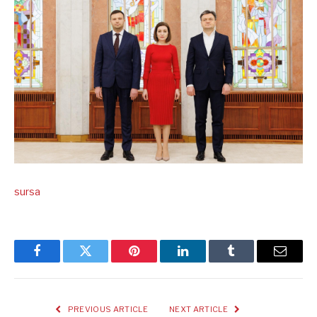
sursa
Facebook
Twitter
Pinterest
LinkedIn
Tumblr
Email
PREVIOUS ARTICLE
NEXT ARTICLE