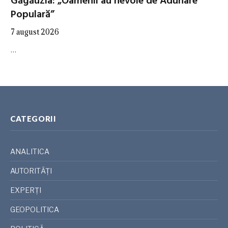
Găgăuzia: „Oamenii au nevoie de Adunare
Populară”
7 august 2026
…
CATEGORII
ANALITICA
AUTORITĂȚI
EXPERȚI
GEOPOLITICA