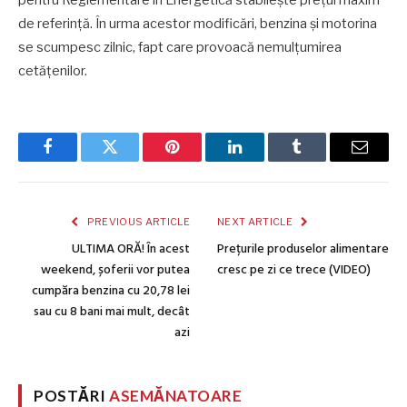
de referință. În urma acestor modificări, benzina și motorina
se scumpesc zilnic, fapt care provoacă nemulțumirea
cetățenilor.
Facebook
Twitter
Pinterest
LinkedIn
Tumblr
Email
PREVIOUS ARTICLE
NEXT ARTICLE
ULTIMA ORĂ! În acest
Prețurile produselor alimentare
weekend, șoferii vor putea
cresc pe zi ce trece (VIDEO)
cumpăra benzina cu 20,78 lei
sau cu 8 bani mai mult, decât
azi
POSTĂRI
ASEMĂNATOARE