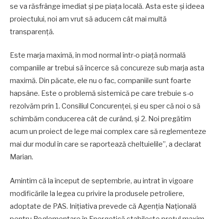
se va răsfrânge imediat şi pe piaţa locală. Asta este şi ideea
proiectului, noi am vrut să aducem cât mai multă
transparenţă.
Este marja maximă, în mod normal într-o piaţă normală
companiile ar trebui să încerce să concureze sub marja asta
maximă. Din păcate, ele nu o fac, companiile sunt foarte
hapsâne. Este o problemă sistemică pe care trebuie s-o
rezolvăm prin 1. Consiliul Concurenţei, şi eu sper că noi o să
schimbăm conducerea cât de curând, şi 2. Noi pregătim
acum un proiect de lege mai complex care să reglementeze
mai dur modul în care se raportează cheltuielile”, a declarat
Marian.
Amintim că la început de septembrie, au intrat în vigoare
modificările la legea cu privire la produsele petroliere,
adoptate de PAS. Inițiativa prevede că Agenția Națională
pentru Reglementare în Energetică stabilește prețul maxim