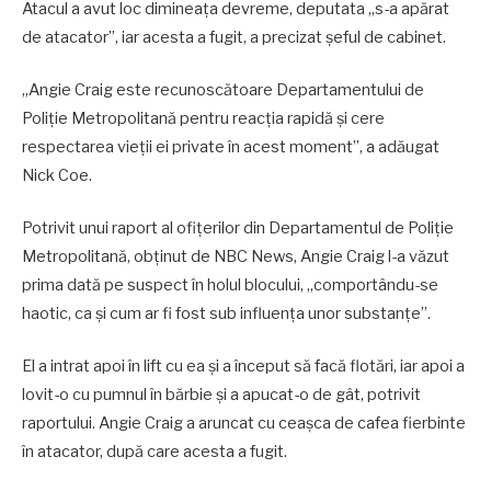
Atacul a avut loc dimineaţa devreme, deputata „s-a apărat
de atacator”, iar acesta a fugit, a precizat șeful de cabinet.
„Angie Craig este recunoscătoare Departamentului de
Poliţie Metropolitană pentru reacția rapidă şi cere
respectarea vieţii ei private în acest moment”, a adăugat
Nick Coe.
Potrivit unui raport al ofițerilor din Departamentul de Poliţie
Metropolitană, obţinut de NBC News, Angie Craig l-a văzut
prima dată pe suspect în holul blocului, „comportându-se
haotic, ca şi cum ar fi fost sub influenţa unor substanţe”.
El a intrat apoi în lift cu ea şi a început să facă flotări, iar apoi a
lovit-o cu pumnul în bărbie şi a apucat-o de gât, potrivit
raportului. Angie Craig a aruncat cu ceaşca de cafea fierbinte
în atacator, după care acesta a fugit.