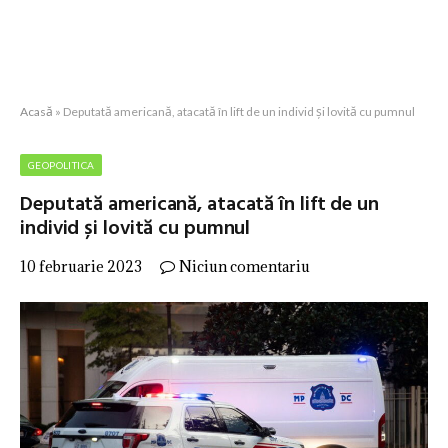
Acasă
»
Deputată americană, atacată în lift de un individ și lovită cu pumnul
GEOPOLITICA
Deputată americană, atacată în lift de un
individ și lovită cu pumnul
10 februarie 2023
Niciun comentariu