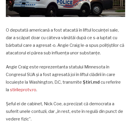
O deputată americană a fost atacată în liftul locuinței sale,
dar a scăpat doar cu câteva vânătăi după ce s-a luptat cu
bărbatul care a agresat-o. Angie Craig le-a spus polițiștilor că
atacatorul ei părea sub influența unor substanțe.
Angie Craig este reprezentanta statului Minnesota în
Congresul SUA și a fost agresată joi în liftul clădirii în care
locuieşte la Washington, D.C, transmite
Știri.md
cu referire
la
stirileprotv.ro
.
Şeful ei de cabinet, Nick Coe, a precizat că democrata a
suferit unele contuzii, dar „în rest, este în regulă din punct de
vedere fizic”.