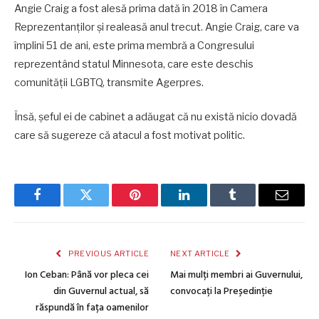
Angie Craig a fost alesă prima dată în 2018 în Camera
Reprezentanţilor şi realeasă anul trecut. Angie Craig, care va
împlini 51 de ani, este prima membră a Congresului
reprezentând statul Minnesota, care este deschis
comunității LGBTQ, transmite Agerpres.
Însă, șeful ei de cabinet a adăugat că nu există nicio dovadă
care să sugereze că atacul a fost motivat politic.
Facebook
Twitter
Pinterest
LinkedIn
Tumblr
Email
PREVIOUS ARTICLE
NEXT ARTICLE
Ion Ceban: Până vor pleca cei
Mai mulți membri ai Guvernului,
din Guvernul actual, să
convocați la Președinție
răspundă în fața oamenilor