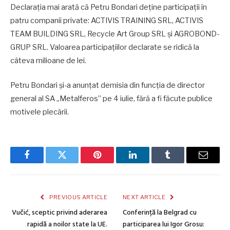
Declarația mai arată că Petru Bondari deține participații în
patru companii private: ACTIVIS TRAINING SRL, ACTIVIS
TEAM BUILDING SRL, Recycle Art Group SRL și AGROBOND-
GRUP SRL. Valoarea participațiilor declarate se ridică la
câteva milioane de lei.
Petru Bondari și-a anunțat demisia din funcția de director
general al SA „Metalferos” pe 4 iulie, fără a fi făcute publice
motivele plecării.
Facebook
Twitter
Pinterest
LinkedIn
Tumblr
Email
PREVIOUS ARTICLE
NEXT ARTICLE
Vučić, sceptic privind aderarea
Conferință la Belgrad cu
rapidă a noilor state la UE.
participarea lui Igor Grosu: