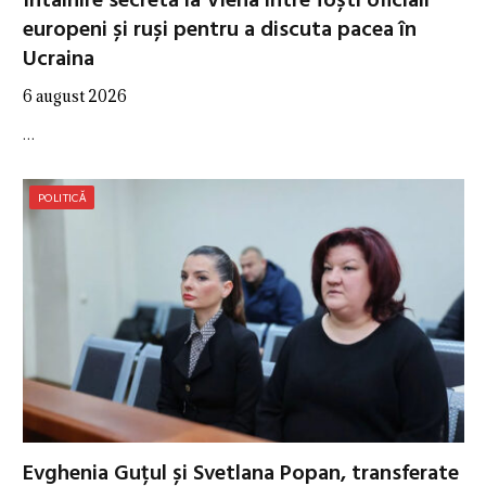
Întâlnire secretă la Viena între foști oficiali
europeni și ruși pentru a discuta pacea în
Ucraina
6 august 2026
…
POLITICĂ
Evghenia Guțul și Svetlana Popan, transferate