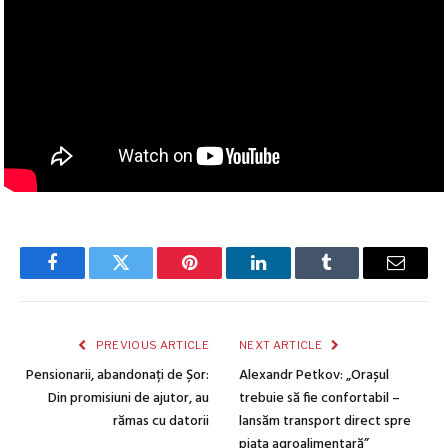
Facebook
Twitter
Pinterest
LinkedIn
Tumblr
Email
PREVIOUS ARTICLE
NEXT ARTICLE
Pensionarii, abandonați de Șor:
Alexandr Petkov: „Orașul
Din promisiuni de ajutor, au
trebuie să fie confortabil –
rămas cu datorii
lansăm transport direct spre
piața agroalimentară”