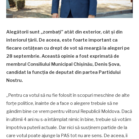
Alegătorii sunt „zombați” atât din exterior, cât și din
interiorul țării. De aceea, este foarte important ca
fiecare cetățean cu drept de vot să meargă la alegeri pe
28 septembrie. Această opinie a fost exprimată de
membrul Consiliului Municipal Chișinău, Denis Șova,
candidat la funcția de deputat din partea Partidului
Nostru.
„Pentru ca votul să nu fie folosit în scopuri meschine de alte
forțe politice, înainte de a face o alegere trebuie să ne
gândim bine ce vrem pentru viitorul Republicii Moldova. Dacă
în ultimii 4 ani nu s-a întâmplat nimic în bine, trebuie să votăm
împotriva puterii actuale. Dar nici să susținem partide de la
care votul poate ajunge la PAS tot nu are sens. De aceea, îi