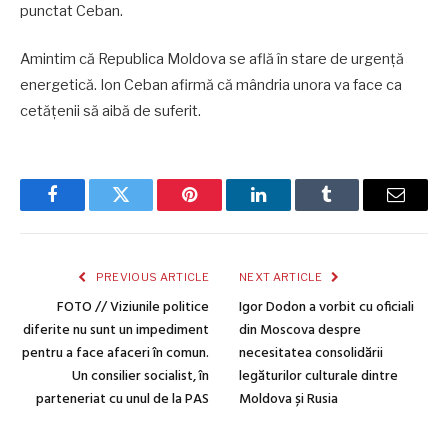
punctat Ceban.
Amintim că Republica Moldova se află în stare de urgență
energetică. Ion Ceban afirmă că mândria unora va face ca
cetățenii să aibă de suferit.
Facebook
Twitter
Pinterest
LinkedIn
Tumblr
Email
PREVIOUS ARTICLE
NEXT ARTICLE
FOTO // Viziunile politice
Igor Dodon a vorbit cu oficiali
diferite nu sunt un impediment
din Moscova despre
pentru a face afaceri în comun.
necesitatea consolidării
Un consilier socialist, în
legăturilor culturale dintre
parteneriat cu unul de la PAS
Moldova și Rusia