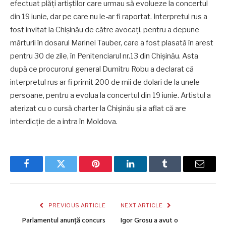
efectuat plăți artiștilor care urmau să evolueze la concertul
din 19 iunie, dar pe care nu le-ar fi raportat. Interpretul rus a
fost invitat la Chișinău de către avocați, pentru a depune
mărturii în dosarul Marinei Tauber, care a fost plasată în arest
pentru 30 de zile, în Penitenciarul nr.13 din Chișinău. Asta
după ce procurorul general Dumitru Robu a declarat că
interpretul rus ar fi primit 200 de mii de dolari de la unele
persoane, pentru a evolua la concertul din 19 iunie. Artistul a
aterizat cu o cursă charter la Chișinău și a aflat că are
interdicție de a intra în Moldova.
Facebook
Twitter
Pinterest
LinkedIn
Tumblr
Email
PREVIOUS ARTICLE
NEXT ARTICLE
Parlamentul anunță concurs
Igor Grosu a avut o