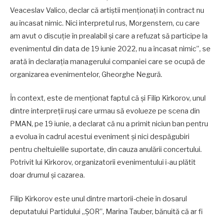
Veaceslav Valico, declar că artiștii menționați în contract nu
au încasat nimic. Nici interpretul rus, Morgenstern, cu care
am avut o discuție în prealabil și care a refuzat să participe la
evenimentul din data de 19 iunie 2022, nu a încasat nimic”, se
arată în declarația managerului companiei care se ocupă de
organizarea evenimentelor, Gheorghe Negură.
În context, este de menționat faptul că și Filip Kirkorov, unul
dintre interpreții ruși care urmau să evolueze pe scena din
PMAN, pe 19 iunie, a declarat că nu a primit niciun ban pentru
a evolua în cadrul acestui eveniment și nici despăgubiri
pentru cheltuielile suportate, din cauza anulării concertului.
Potrivit lui Kirkorov, organizatorii evenimentului i-au plătit
doar drumul și cazarea.
Filip Kirkorov este unul dintre martorii-cheie în dosarul
deputatului Partidului „ȘOR”, Marina Tauber, bănuită că ar fi