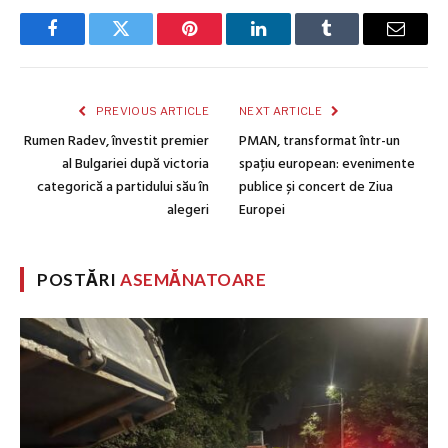
Facebook
Twitter
Pinterest
LinkedIn
Tumblr
Email
PREVIOUS ARTICLE
NEXT ARTICLE
Rumen Radev, învestit premier
PMAN, transformat într-un
al Bulgariei după victoria
spațiu european: evenimente
categorică a partidului său în
publice și concert de Ziua
alegeri
Europei
POSTĂRI
ASEMĂNATOARE