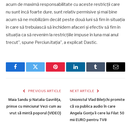
acum de maximă responsabilitate cu aceste restricții care
nu sunt încă foarte dure, sunt relativ permisive și mai bine
acum să ne mobilizăm decât peste două luni să fim în situația
în care să trebuiască să închidem afaceri și efectiv să fim în
situația ca să revenim la restricțiile impuse în luna mai anul
trecut”, spune Perciun.itația”, a explicat Dastic.
Facebook
Twitter
Pinterest
LinkedIn
Tumblr
Email
PREVIOUS ARTICLE
NEXT ARTICLE
Maia Sandu și Natalia Gavrilița,
Unionistul Vlad Bilețchi promite
prinse cu minciuna! Vezi cum au
că va publica audio în care
vrut să mintă poporul (VIDEO)
Angela Gonța îi cere lui Filat 50
mii EURO pentru TV8