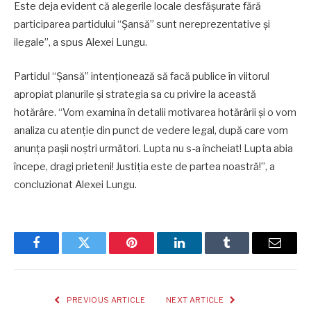
Este deja evident că alegerile locale desfășurate fără
participarea partidului “Șansă” sunt nereprezentative și
ilegale”, a spus Alexei Lungu.
Partidul “Șansă” intenționează să facă publice în viitorul
apropiat planurile și strategia sa cu privire la această
hotărâre. “Vom examina în detalii motivarea hotărârii și o vom
analiza cu atenție din punct de vedere legal, după care vom
anunța pașii noștri următori. Lupta nu s-a încheiat! Lupta abia
începe, dragi prieteni! Justiția este de partea noastră!”, a
concluzionat Alexei Lungu.
Facebook
Twitter
Pinterest
LinkedIn
Tumblr
Email
PREVIOUS ARTICLE
NEXT ARTICLE