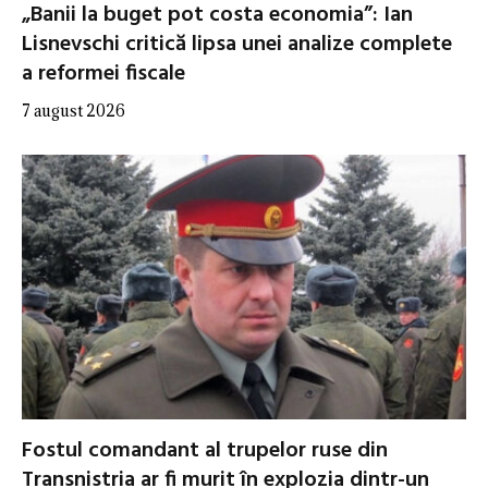
„Banii la buget pot costa economia”: Ian
Lisnevschi critică lipsa unei analize complete
a reformei fiscale
7 august 2026
Fostul comandant al trupelor ruse din
Transnistria ar fi murit în explozia dintr-un