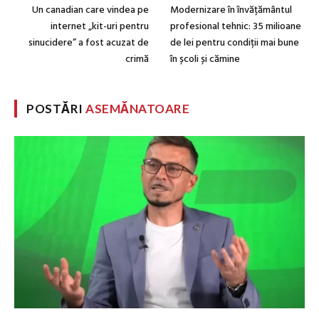
Un canadian care vindea pe
Modernizare în învățământul
internet „kit-uri pentru
profesional tehnic: 35 milioane
sinucidere” a fost acuzat de
de lei pentru condiții mai bune
crimă
în școli și cămine
POSTĂRI
ASEMĂNATOARE