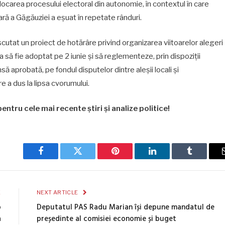
locarea procesului electoral din autonomie, în contextul în care
ră a Găgăuziei a eșuat în repetate rânduri.
scutat un proiect de hotărâre privind organizarea viitoarelor alegeri
să fie adoptat pe 2 iunie și să reglementeze, prin dispoziții
nsă aprobată, pe fondul disputelor dintre aleșii locali și
are a dus la lipsa cvorumului.
entru cele mai recente știri și analize politice!
Facebook
Twitter
Pinterest
LinkedIn
Tumblr
E
NEXT ARTICLE
o
Deputatul PAS Radu Marian își depune mandatul de
a
președinte al comisiei economie și buget