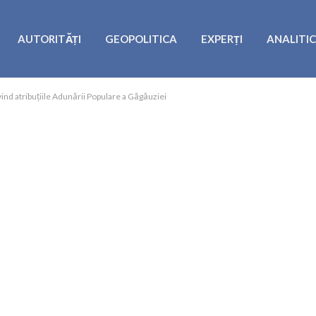
AUTORITĂȚI
GEOPOLITICA
EXPERȚI
ANALITI
vind atribuțiile Adunării Populare a Găgăuziei