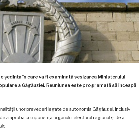
ie ședința în care va fi examinată sesizarea Ministerului
i Populare a Găgăuziei. Reuniunea este programată să înceapă
ționalității unor prevederi legate de autonomia Găgăuziei, inclusiv
de a aproba componența organului electoral regional și de a
ale.