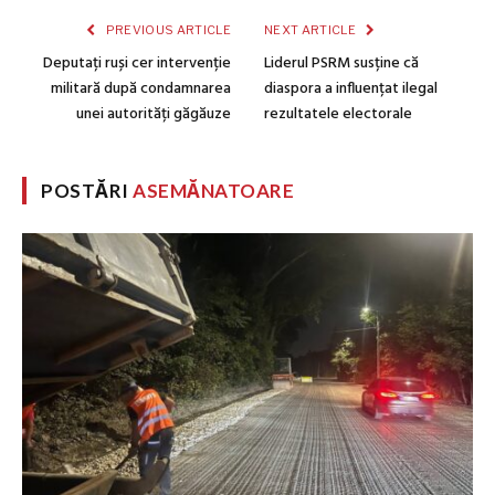
PREVIOUS ARTICLE
NEXT ARTICLE
Deputați ruși cer intervenție
Liderul PSRM susține că
militară după condamnarea
diaspora a influențat ilegal
unei autorități găgăuze
rezultatele electorale
POSTĂRI
ASEMĂNATOARE