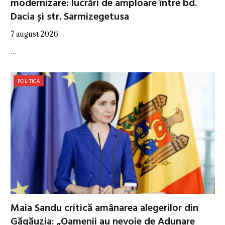
modernizare: lucrări de amploare între bd.
Dacia și str. Sarmizegetusa
7 august 2026
…
POLITICĂ
Maia Sandu critică amânarea alegerilor din
Găgăuzia: „Oamenii au nevoie de Adunare