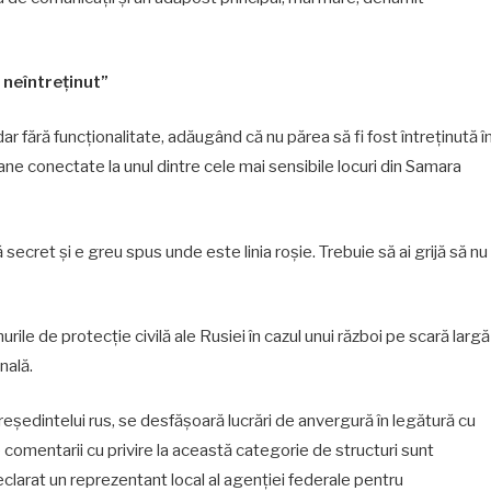
 neîntreținut”
dar fără funcționalitate, adăugând că nu părea să fi fost întreținută î
erane conectate la unul dintre cele mai sensibile locuri din Samara
secret și e greu spus unde este linia roșie. Trebuie să ai grijă să nu
rile de protecție civilă ale Rusiei în cazul unui război pe scară largă
nală.
reședintelui rus, se desfășoară lucrări de anvergură în legătură cu
ce comentarii cu privire la această categorie de structuri sunt
declarat un reprezentant local al agenției federale pentru