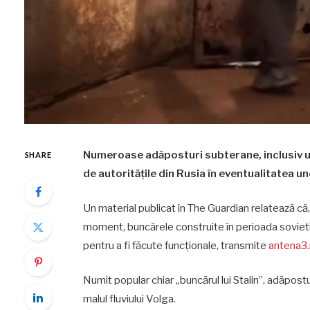
Numeroase adăposturi subterane, inclusiv u
SHARE
de autoritățile din Rusia în eventualitatea un
Un material publicat în The Guardian relatează că
moment, buncărele construite în perioada sovietică
pentru a fi făcute funcționale, transmite
antena3.
Numit popular chiar „buncărul lui Stalin”, adăpostul
malul fluviului Volga.