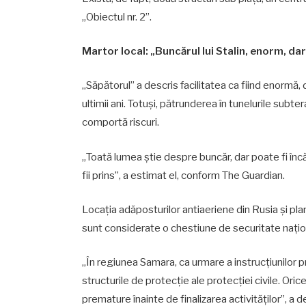
„Obiectul nr. 2”.
Martor local: „Buncărul lui Stalin, enorm, dar
„Săpătorul” a descris facilitatea ca fiind enormă, 
ultimii ani. Totuși, pătrunderea în tunelurile subt
comportă riscuri.
„Toată lumea știe despre buncăr, dar poate fi încă 
fii prins”, a estimat el, conform The Guardian.
Locația adăposturilor antiaeriene din Rusia și planu
sunt considerate o chestiune de securitate națio
„În regiunea Samara, ca urmare a instrucțiunilor p
structurile de protecție ale protecției civile. Ori
premature înainte de finalizarea activităților”, a 