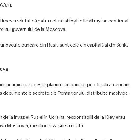
 63.ru.
mes a relatat că patru actuali și foști oficiali ruși au confirmat
ordinul guvernului de la Moscova.
cunoscute buncăre din Rusia sunt cele din capitală și din Sankt
cova
iilor inamice iar aceste planuri i-au panicat pe oficialii americani,
ns documentele secrete ale Pentagonului distribuite masiv pe
an de la invaziei Rusiei în Ucraina, responsabilii de la Kiev erau
riva Moscovei, menționează sursa citată.