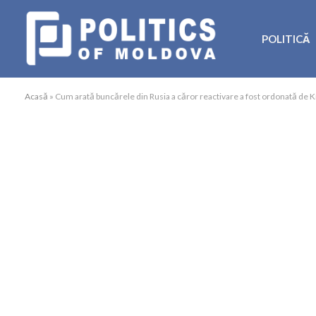
POLITICĂ
Acasă
»
Cum arată buncărele din Rusia a căror reactivare a fost ordonată de 