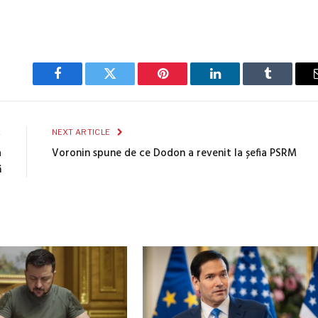
Facebook
Twitter
Pinterest
LinkedIn
Tumblr
E
NEXT ARTICLE
a
Voronin spune de ce Dodon a revenit la șefia PSRM
ă