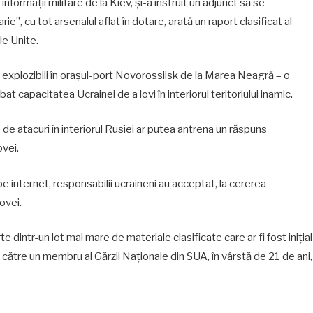
nformații militare de la Kiev, și-a instruit un adjunct să se
e”, cu tot arsenalul aflat în dotare, arată un raport clasificat al
le Unite.
 cu explozibili în orașul-port Novorossiisk de la Marea Neagră – o
at capacitatea Ucrainei de a lovi în interiorul teritoriului inamic.
e atacuri în interiorul Rusiei ar putea antrena un răspuns
vei.
e internet, responsabilii ucraineni au acceptat, la cererea
ovei.
dintr-un lot mai mare de materiale clasificate care ar fi fost inițial
 către un membru al Gărzii Naționale din SUA, în vârstă de 21 de ani,