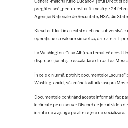
General-maiorul Kirilo Budanov, șeful Direcției de i
pregătească „pentru lovituri în masă pe 24 februari
Agenției Naționale de Securitate, NSA, din State
Kievul ar fi luat în calcul și o acțiune subversivă
operațiune cu valoare simbolică, dar care ar fi prob
La Washington, Casa Albă s-a temut că acest tip d
disproporționat și o escaladare din partea Mosco
În cele din urmă, potrivit documentelor „scurse” p
Washingtonului, să amâne loviturile asupra Mosc
Documentele conținând aceste informații fac parte 
încărcate pe un server Discord de jocuri video de
înainte de a ajunge pe alte rețele de socializare.