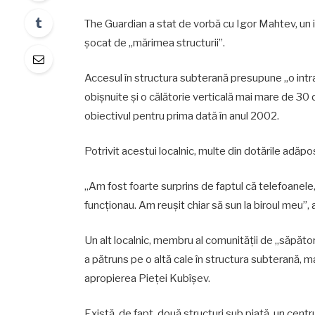
The Guardian a stat de vorbă cu Igor Mahtev, un ist
șocat de „mărimea structurii”.
Accesul în structura subterană presupune „o intra
obișnuite și o călătorie verticală mai mare de 30 d
obiectivul pentru prima dată în anul 2002.
Potrivit acestui localnic, multe din dotările adăpo
„Am fost foarte surprins de faptul că telefoanele,
funcționau. Am reușit chiar să sun la biroul meu”, 
Un alt localnic, membru al comunității de „săpător
a pătruns pe o altă cale în structura subterană, mai
apropierea Pieței Kubîșev.
Există, de fapt, două structuri sub piață, un cent