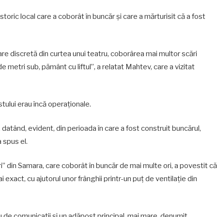
oric local care a coborât în buncăr și care a mărturisit că a fost
re discretă din curtea unui teatru, coborârea mai multor scări
e metri sub, pământ cu liftul”, a relatat Mahtev, care a vizitat
stului erau încă operaționale.
 datând, evident, din perioada în care a fost construit buncărul,
a spus el.
i” din Samara, care coborât în buncăr de mai multe ori, a povestit că
 exact, cu ajutorul unor frânghii printr-un puț de ventilație din
ru de comunicații și un adăpost principal, mai mare, denumit