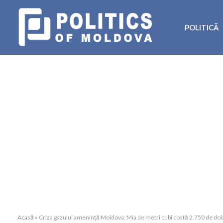
POLITICĂ
Acasă
»
Criza gazului amenință Moldova: Mia de metri cubi costă 2.750 de dol