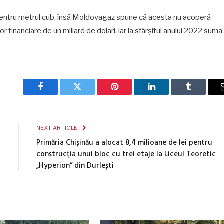
ei pentru metrul cub, însă Moldovagaz spune că acesta nu acoperă
or financiare de un miliard de dolari, iar la sfârșitul anului 2022 suma
Facebook
Twitter
Pinterest
LinkedIn
Tumblr
E
NEXT ARTICLE
i
Primăria Chișinău a alocat 8,4 milioane de lei pentru
i
construcția unui bloc cu trei etaje la Liceul Teoretic
„Hyperion” din Durlești