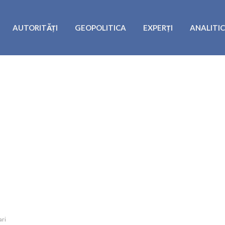
AUTORITĂȚI
GEOPOLITICA
EXPERȚI
ANALITI
ari