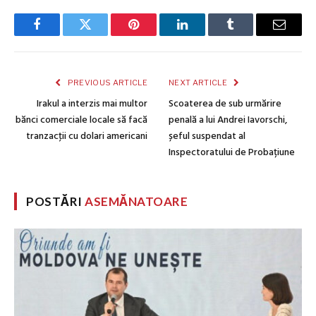
Facebook
Twitter
Pinterest
LinkedIn
Tumblr
Email
PREVIOUS ARTICLE
NEXT ARTICLE
Irakul a interzis mai multor
Scoaterea de sub urmărire
bănci comerciale locale să facă
penală a lui Andrei Iavorschi,
tranzacţii cu dolari americani
șeful suspendat al
Inspectoratului de Probațiune
POSTĂRI
ASEMĂNATOARE