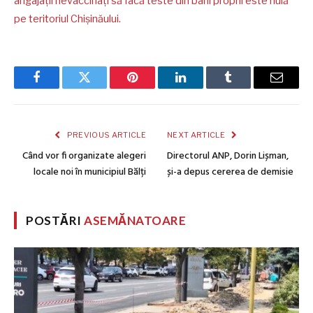
angajații nevaccinați să facă teste din bani proprii este nulă
pe teritoriul Chișinăului.
Facebook
Twitter
Pinterest
LinkedIn
Tumblr
Email
PREVIOUS ARTICLE
NEXT ARTICLE
Când vor fi organizate alegeri
Directorul ANP, Dorin Lișman,
locale noi în municipiul Bălți
și-a depus cererea de demisie
POSTĂRI
ASEMĂNATOARE