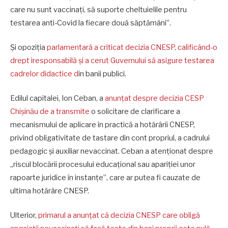
care nu sunt vaccinați, să suporte cheltuielile pentru
testarea anti-Covid la fiecare două săptămâni”.
Și opoziția
parlamentară a criticat decizia CNESP, calificând-o
drept iresponsabilă și a cerut Guvernului să asigure testarea
cadrelor didactice d
in banii publici.
Edilul capitalei, Ion Ceban, a
anunțat despre decizia CESP
Chișinău de a transmite
o solicitare de clarificare a
mecanismului de aplicare în practică a hotărârii CNESP,
privind obligativitate de tastare din cont propriul, a cadrului
pedagogic și auxiliar nevaccinat. Ceban a atenționat despre
„riscul blocării procesului educațional sau apariției unor
rapoarte juridice în instanțe”, care ar putea fi cauzate de
ultima hotărâre CNESP.
Ulterior,
p
rimarul
a anunțat că decizia CNESP care obligă