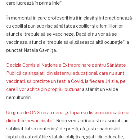
care lucrează în prima linie”.
În momentul în care profesorii intră în clasă și interacționează
cu copiii și pun sub risc sănătatea copiilor și a familiilor lor,
atunci ei trebuie să se vaccineze. Dacă ei nu vor să se
vaccineze, atunci ei trebuie să-și găsească altă ocupație”, a
punctat Natalia Gavrilița.
Decizia Comisiei Naționale Extraordinare pentru Sănătate
Publică ca angajații din sistemul educațional, care nu sunt
vaccinați, să prezinte un test la Covid, la fiecare 14 zile, pe
care îl vor achita din propriul buzunar
a stârnit un val de
nemulțumiri.
Un grup de ONG-uri au cerut „stoparea discriminării cadrelor
didactice nevaccinate”.
Reprezentanții acestor asociații au
subliniat, într-o conferință de presă, că „este inadmisibil
faptul că autoritățile statului obligă angajații din educație,