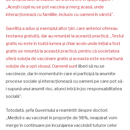
„Acești copii nu se pot vaccina și merg acasă, unde
interacționează cu familiile, inclusiv cu oameni în vârstă”.
Gavrilița a adus și exemplul altor țări, care anterior ofereau
testarea gratuită, dar au renunțat la această practică: „Testul
gratis nu este în toată lumea și chiar acolo unde inițial a fost
gratis se renunță la această practică, pentru că societatea
oferă soluția de vaccinare gratis și aceasta este ea mai bună
soluție de a opri virusul. Oamenii sun
t liberi să nu se
vaccineze, dar în momentul în care ei participă la anumite
procese sociale și interacționează cu oameni pe care pot să-
i supună unui anumit risc, atunci intră în joc responsabilitatea
socială”.
Totodată, șefa Guvernului a reamintit despre doctori:
„Medicii s-au vaccinat în proporție de 98%, neapărat vom
merge în continuare pe încurajarea vaccinării tuturor celor