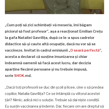
„Cum poți să zici schimbați-vă meseria, îmi băgam
piciorul să fost profesor”, așa a reacționat Emilian Crețu
la gafa Nataliei Gavrilița, după ce le-a spus cadrelor
didactice să-și caute altă ocupație, dacă nu vor să se
vaccineze. Invitat în cadrul emisiunii „
O seară perfectă
”,
acesta a declarat că susține imunizarea și chiar
îndeamnă oamenii să facă acest lucru, dar decizia
aparține fiecărei persoane și nu trebuie impusă,
scrie
SHOK.
md.
„Dacă toți profesorii se duc din școli și licee, cine o să predea
copiilor, Natalia Gavrilița? Ce se întâmplă cu viitorul acestei
țări? Nimic, adică nici o soluție. Trebuie să dai niște condiții.
Eu susțin vaccinarea și îndemn. Dar, fiecare om are dreptul să