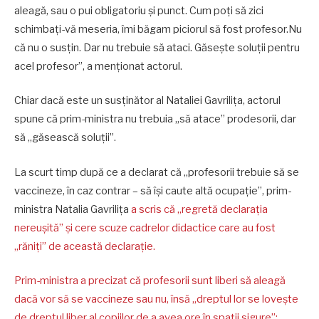
aleagă, sau o pui obligatoriu și punct. Cum poți să zici
schimbați-vă meseria, îmi băgam piciorul să fost profesor.Nu
că nu o susțin. Dar nu trebuie să ataci. Găsește soluții pentru
acel profesor”, a menționat actorul.
Chiar dacă este un susținător al Nataliei Gavrilița, actorul
spune că prim-ministra nu trebuia „să atace” prodesorii, dar
să „găsească soluții”.
La scurt timp după ce a declarat că „profesorii trebuie să se
vaccineze, în caz contrar – să își caute altă ocupație”, prim-
ministra Natalia Gavrilița
a scris că „regretă declarația
nereușită” și cere scuze cadrelor didactice care au fost
„răniți” de această declarație.
Prim-ministra a precizat că profesorii sunt liberi să aleagă
dacă vor să se vaccineze sau nu, însă „dreptul lor se lovește
de dreptul liber al copiilor de a avea ore în spații sigure”: