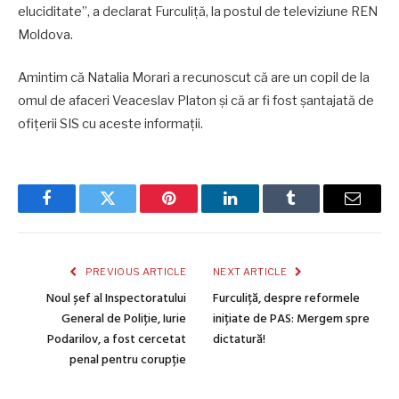
eluciditate”, a declarat Furculiță, la postul de televiziune REN
Moldova.
Amintim că Natalia Morari a recunoscut că are un copil de la
omul de afaceri Veaceslav Platon și că ar fi fost șantajată de
ofițerii SIS cu aceste informații.
Facebook
Twitter
Pinterest
LinkedIn
Tumblr
Email
PREVIOUS ARTICLE
NEXT ARTICLE
Noul șef al Inspectoratului
Furculiță, despre reformele
General de Poliție, Iurie
inițiate de PAS: Mergem spre
Podarilov, a fost cercetat
dictatură!
penal pentru corupție