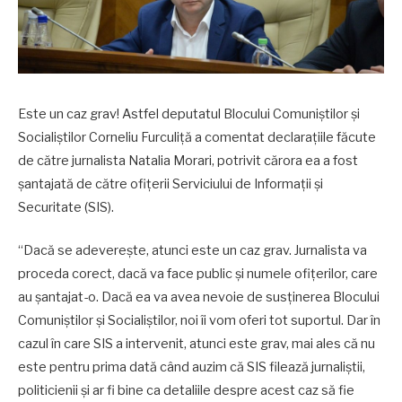
Este un caz grav! Astfel deputatul Blocului Comuniștilor și
Socialiștilor Corneliu Furculiță a comentat declarațiile făcute
de către jurnalista Natalia Morari, potrivit cărora ea a fost
șantajată de către ofițerii Serviciului de Informații și
Securitate (SIS).
“Dacă se adeverește, atunci este un caz grav. Jurnalista va
proceda corect, dacă va face public și numele ofițerilor, care
au șantajat-o. Dacă ea va avea nevoie de susținerea Blocului
Comuniștilor și Socialiștilor, noi îi vom oferi tot suportul. Dar în
cazul în care SIS a intervenit, atunci este grav, mai ales că nu
este pentru prima dată când auzim că SIS filează jurnaliștii,
politicienii și ar fi bine ca detaliile despre acest caz să fie