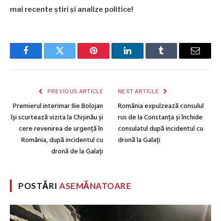
mai recente știri și analize politice!
Facebook
Twitter
Pinterest
LinkedIn
Tumblr
Email
PREVIOUS ARTICLE
NEXT ARTICLE
Premierul interimar Ilie Bolojan
România expulzează consulul
își scurtează vizita la Chișinău și
rus de la Constanța și închide
cere revenirea de urgență în
consulatul după incidentul cu
România, după incidentul cu
dronă la Galați
dronă de la Galați
POSTĂRI
ASEMĂNATOARE