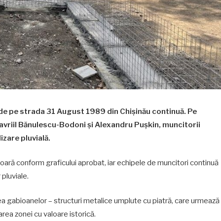
 de pe strada 31 August 1989 din Chișinău continuă. Pe
Gavriil Bănulescu-Bodoni și Alexandru Pușkin, muncitorii
izare pluvială.
ășoară conform graficului aprobat, iar echipele de muncitori continuă
pluviale.
ea gabioanelor – structuri metalice umplute cu piatră, care urmează
area zonei cu valoare istorică.