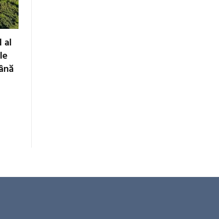
 al
le
până