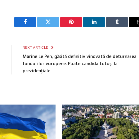
Facebook
Twitter
Pinterest
LinkedIn
Tumblr
E
NEXT ARTICLE
a
Marine Le Pen, găsită definitiv vinovată de deturnarea
a
fondurilor europene. Poate candida totuși la
prezidențiale