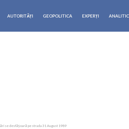
AUTORITĂȚI
GEOPOLITICA
EXPERȚI
ANALITI
rări se desfășoară pe strada 31 August 1989