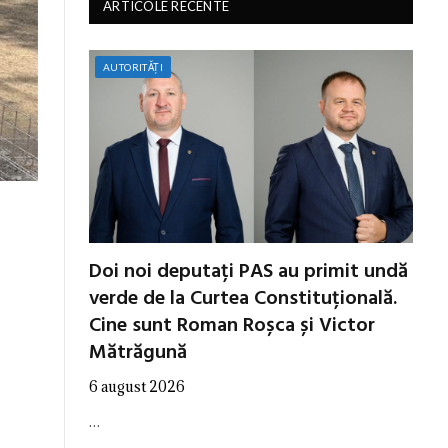
ARTICOLE RECENTE
AUTORITĂȚI
Doi noi deputați PAS au primit undă
verde de la Curtea Constituțională.
Cine sunt Roman Roșca și Victor
Mătrăgună
6 august 2026
…