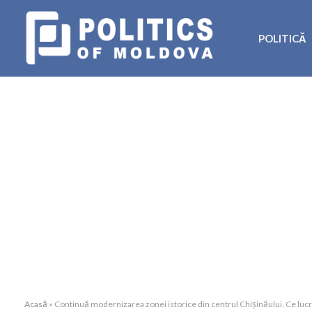
POLITICĂ
Acasă
»
Continuă modernizarea zonei istorice din centrul Chișinăului. Ce luc