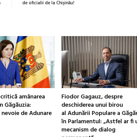
a
de oficialii de la Chișinău!
critică amânarea
Fiodor Gagauz, despre
in Găgăuzia:
deschiderea unui birou
 nevoie de Adunare
al Adunării Populare a Găgă
în Parlamentul: „Astfel ar fi 
mecanism de dialog