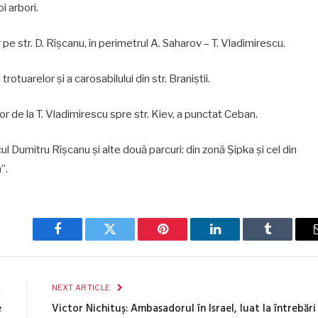
oi arbori.
 pe str. D. Rîşcanu, în perimetrul A. Saharov – T. Vladimirescu.
trotuarelor şi a carosabilului din str. Braniştii.
r de la T. Vladimirescu spre str. Kiev, a punctat Ceban.
l Dumitru Rîşcanu și alte două parcuri: din zonă Șipka și cel din
”.
Facebook
Twitter
Pinterest
LinkedIn
Tumblr
E
NEXT ARTICLE
e
Victor Nichituș: Ambasadorul în Israel, luat la întrebări