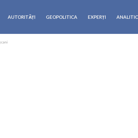
AUTORITĂȚI
GEOPOLITICA
EXPERȚI
ANALITI
şcani