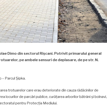
colae Dimo din sectorul Rîşcani. Potrivit primarului general
 trotuarelor, pe ambele sensuri de deplasare, de pe str. N.
 – Parcul Şipka.
tarea trotuarelor care erau deteriorate din cauza rădăcinilor de
a locurilor de parcări publice, curățarea arborilor bătrâni şi bolnavi,
ectoratul pentru Protecția Mediului.