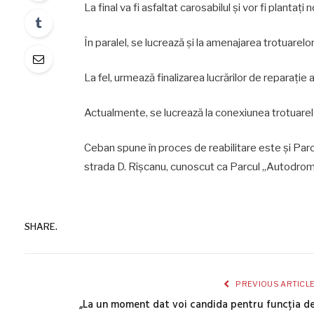
La final va fi asfaltat carosabilul şi vor fi plantaţi n
În paralel, se lucrează şi la amenajarea trotuarelor
La fel, urmează finalizarea lucrărilor de reparaţie a 
Actualmente, se lucrează la conexiunea trotuarelo
Ceban spune în proces de reabilitare este şi Parcu
strada D. Rîșcanu, cunoscut ca Parcul „Autodrom
SHARE.
PREVIOUS ARTICL
„La un moment dat voi candida pentru funcția d