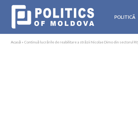
POLITICĂ
Acasă
»
Continuă lucrările de reabilitare a străzii Nicolae Dimo din sectorul Rî