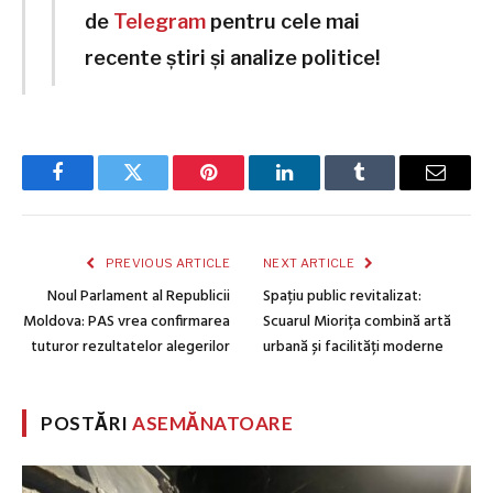
de
Telegram
pentru cele mai
recente știri și analize politice!
Facebook
Twitter
Pinterest
LinkedIn
Tumblr
Email
PREVIOUS ARTICLE
NEXT ARTICLE
Noul Parlament al Republicii
Spațiu public revitalizat:
Moldova: PAS vrea confirmarea
Scuarul Miorița combină artă
tuturor rezultatelor alegerilor
urbană și facilități moderne
POSTĂRI
ASEMĂNATOARE