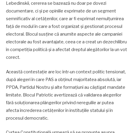
Lebedinskii, cererea se bazează nu doar pe dovezi
documentare, ci și pe opiniile exprimate de un segment
semnificativ al cetățenilor, care ar fi exprimat nemulțumirea
față de modul în care a fost organizat și gestionat procesul
electoral. Blocul susține că anumite aspecte ale campaniei
electorale au fost avantajate, ceea ce a creat un dezechilibru
în competiția politică și a afectat dreptul alegătorilor la un vot
corect.
Această contestație are loc într-un context politic tensionat,
după alegeri în care PAS a obținut majoritatea absolută, iar
PPDA, Partidul Nostru și alte formațiuni au câștigat mandate
limitate. Blocul Patriotic avertizează că validarea alegerilor
fără soluționarea plângerilor privind neregulile ar putea
afecta încrederea cetățenilor în instituțiile statului și în
procesul democratic.
Curtea Constituțională urmează să se pronunțe asupra