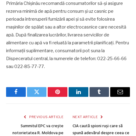
Primăria Chișinău recomandă consumatorilor să-și asigure
rezerva minimă de apă pentru consum și uz casnic pe
perioada întreruperii furnizării apei și să evite folosirea
mașinilor de spălat sau a altor electrocasnice care necesită
apă. După finalizarea lucrărilor, livrarea serviciilor de
alimentare cu apă va fi reluată la parametrii planificați. Pentru
informații suplimentare, consumatorii pot suna la
Dispeceratul central, la numerele de telefon: 022-25-66-66
sau 022-85-77-77.
Facebook
Twitter
Pinterest
LinkedIn
Tumblr
Email
PREVIOUS ARTICLE
NEXT ARTICLE
Summitul EPC va crește
CIA caută spioni ruși care să
notorietatea R. Moldova pe
spună adevărul despre ceea ce