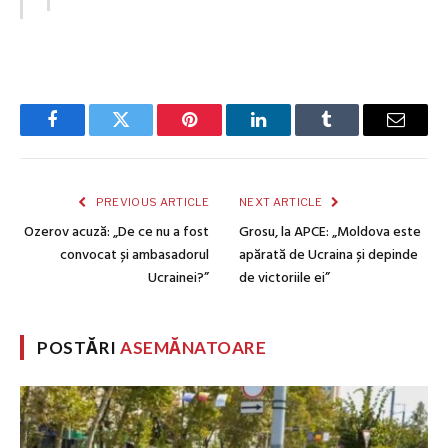
Facebook
Twitter
Pinterest
LinkedIn
Tumblr
Email
PREVIOUS ARTICLE
NEXT ARTICLE
Ozerov acuză: „De ce nu a fost
Grosu, la APCE: „Moldova este
convocat și ambasadorul
apărată de Ucraina și depinde
Ucrainei?”
de victoriile ei”
POSTĂRI
ASEMĂNATOARE