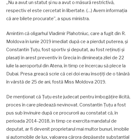
„Nu a avut un statut și nu a avut o măsură restrictivă,
respectiv el este cercetat în libertate. (…) Avem informația
că are bilete procurate”, a spus ministra.
Amintim că oligarhul Vladimir Plahotniuc, care a fugit din R.
Moldova în iunie 2019 imediat după ce a pierdut puterea, și
Constantin Țuțu, fost sportiv și deputat, au fost reținuți și
plasați în arest preventiv în Grecia în dimineața zilei de 22
iulie la aeroportul din Atena, în timp ce încercau să plece la
Dubai. Presa greacă scrie că cei doi erau însoțiți de o tânără
în vârstă de 25 de ani, fostă Miss Moldova 2019.
De menționat că Țuțu este judecat pentru îmbogățire ilicită,
proces în care pledează nevinovat. Constantin Țuțu a fost
pus sub învinuire după ce procurorii au constatat că, în
perioada 2014-2018, în timp ce exercita mandatul de
deputat, ar fi devenit proprietarul mai multor bunuri, imobile
și automobile de lux, valoarea cărora depășește substanțial