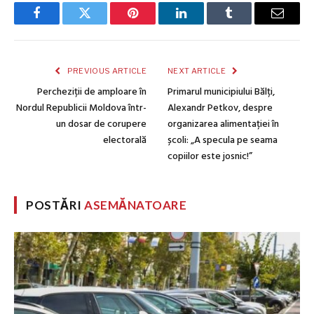
Facebook
Twitter
Pinterest
LinkedIn
Tumblr
Email
PREVIOUS ARTICLE
NEXT ARTICLE
Percheziții de amploare în
Primarul municipiului Bălți,
Nordul Republicii Moldova într-
Alexandr Petkov, despre
un dosar de corupere
organizarea alimentației în
electorală
școli: „A specula pe seama
copiilor este josnic!”
POSTĂRI
ASEMĂNATOARE