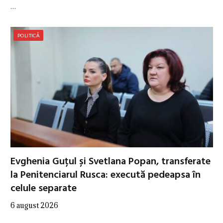
…
POLITICĂ
Evghenia Guțul și Svetlana Popan, transferate
la Penitenciarul Rusca: execută pedeapsa în
celule separate
6 august 2026
…