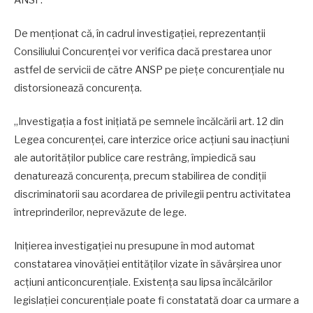
De menționat că, în cadrul investigației, reprezentanții
Consiliului Concurenței vor verifica dacă prestarea unor
astfel de servicii de către ANSP pe piețe concurențiale nu
distorsionează concurența.
„Investigația a fost inițiată pe semnele încălcării art. 12 din
Legea concurenței, care interzice orice acţiuni sau inacţiuni
ale autorităţilor publice care restrâng, împiedică sau
denaturează concurenţa, precum stabilirea de condiţii
discriminatorii sau acordarea de privilegii pentru activitatea
întreprinderilor, neprevăzute de lege.
Inițierea investigației nu presupune în mod automat
constatarea vinovăției entităților vizate în săvârșirea unor
acțiuni anticoncurențiale. Existența sau lipsa încălcărilor
legislației concurențiale poate fi constatată doar ca urmare a