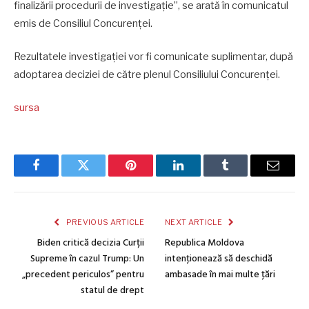
finalizării procedurii de investigație”, se arată în comunicatul
emis de Consiliul Concurenței.
Rezultatele investigației vor fi comunicate suplimentar, după
adoptarea deciziei de către plenul Consiliului Concurenței.
sursa
Facebook
Twitter
Pinterest
LinkedIn
Tumblr
Email
PREVIOUS ARTICLE
NEXT ARTICLE
Biden critică decizia Curții
Republica Moldova
Supreme în cazul Trump: Un
intenţionează să deschidă
„precedent periculos” pentru
ambasade în mai multe ţări
statul de drept