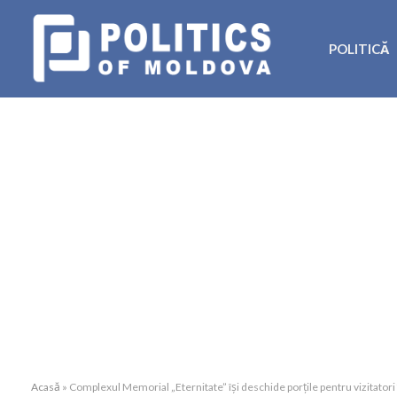
POLITICĂ
Acasă
»
Complexul Memorial „Eternitate” își deschide porțile pentru vizitator