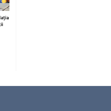
ația
ii