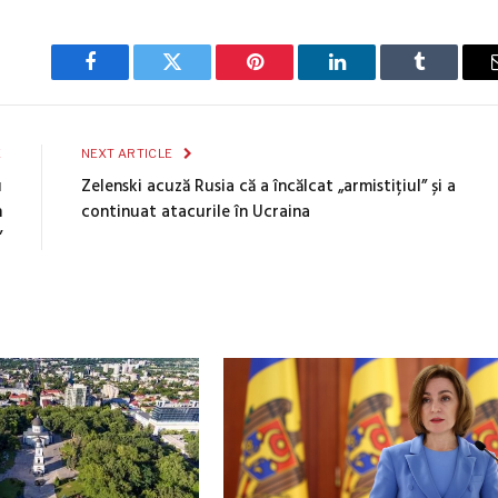
Facebook
Twitter
Pinterest
LinkedIn
Tumblr
E
NEXT ARTICLE
u
Zelenski acuză Rusia că a încălcat „armistițiul” și a
n
continuat atacurile în Ucraina
”