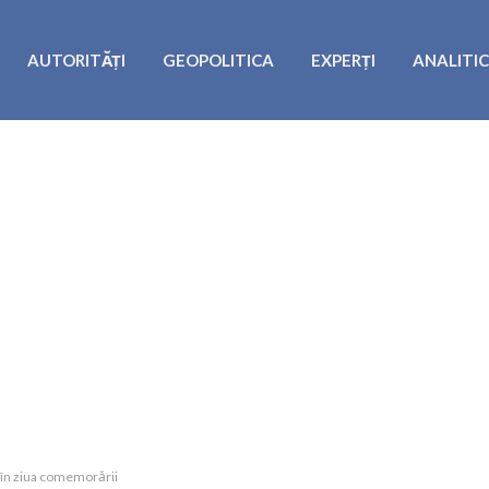
AUTORITĂȚI
GEOPOLITICA
EXPERȚI
ANALITI
i în ziua comemorării