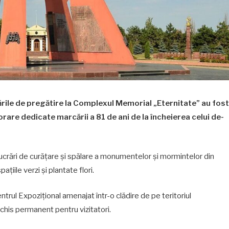
rările de pregătire la Complexul Memorial „Eternitate” au fost
are dedicate marcării a 81 de ani de la încheierea celui de-
te lucrări de curățare și spălare a monumentelor și mormintelor din
iile verzi și plantate flori.
ntrul Expozițional amenajat într-o clădire de pe teritoriul
chis permanent pentru vizitatori.