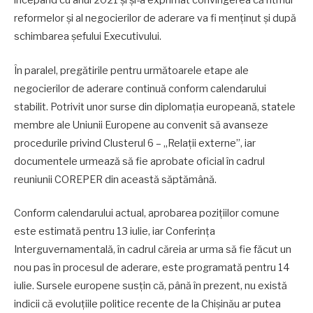
începând cu anul 2021 și și-a exprimat convingerea că ritmul
reformelor și al negocierilor de aderare va fi menținut și după
schimbarea șefului Executivului.
În paralel, pregătirile pentru următoarele etape ale
negocierilor de aderare continuă conform calendarului
stabilit. Potrivit unor surse din diplomația europeană, statele
membre ale Uniunii Europene au convenit să avanseze
procedurile privind Clusterul 6 – „Relații externe”, iar
documentele urmează să fie aprobate oficial în cadrul
reuniunii COREPER din această săptămână.
Conform calendarului actual, aprobarea pozițiilor comune
este estimată pentru 13 iulie, iar Conferința
Interguvernamentală, în cadrul căreia ar urma să fie făcut un
nou pas în procesul de aderare, este programată pentru 14
iulie. Sursele europene susțin că, până în prezent, nu există
indicii că evoluțiile politice recente de la Chișinău ar putea