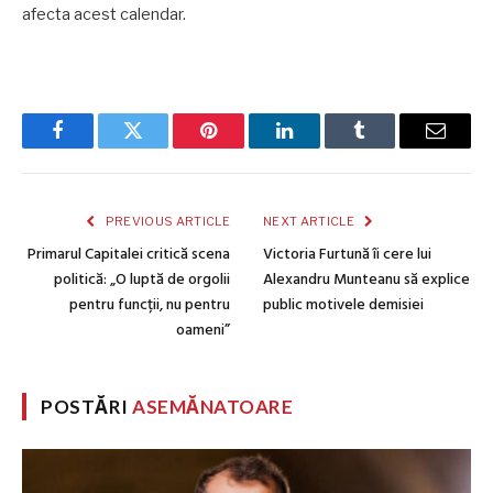
afecta acest calendar.
Facebook
Twitter
Pinterest
LinkedIn
Tumblr
Email
PREVIOUS ARTICLE
NEXT ARTICLE
Primarul Capitalei critică scena
Victoria Furtună îi cere lui
politică: „O luptă de orgolii
Alexandru Munteanu să explice
pentru funcții, nu pentru
public motivele demisiei
oameni”
POSTĂRI
ASEMĂNATOARE