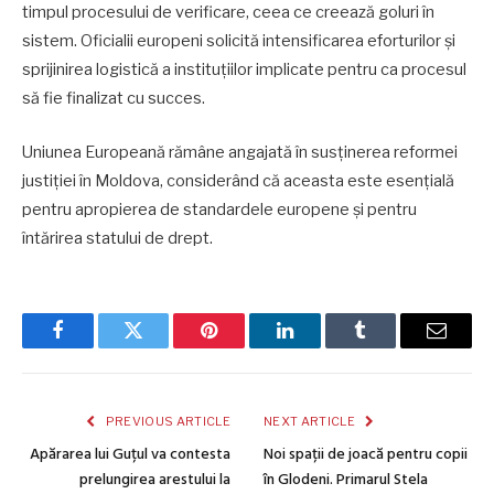
timpul procesului de verificare, ceea ce creează goluri în
sistem. Oficialii europeni solicită intensificarea eforturilor și
sprijinirea logistică a instituțiilor implicate pentru ca procesul
să fie finalizat cu succes.
Uniunea Europeană rămâne angajată în susținerea reformei
justiției în Moldova, considerând că aceasta este esențială
pentru apropierea de standardele europene și pentru
întărirea statului de drept.
Facebook
Twitter
Pinterest
LinkedIn
Tumblr
Email
PREVIOUS ARTICLE
NEXT ARTICLE
Apărarea lui Guțul va contesta
Noi spații de joacă pentru copii
prelungirea arestului la
în Glodeni. Primarul Stela