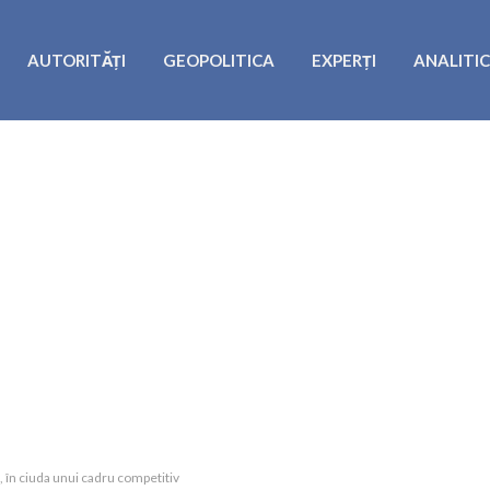
AUTORITĂȚI
GEOPOLITICA
EXPERȚI
ANALITI
, în ciuda unui cadru competitiv