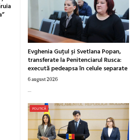
ăruia
a”
Evghenia Guțul și Svetlana Popan,
transferate la Penitenciarul Rusca:
execută pedeapsa în celule separate
6 august 2026
…
POLITICĂ