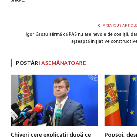
SHARE.
PREVIOUS ARTICL
Igor Grosu afirmă că PAS nu are nevoie de coaliții, da
așteaptă inițiative constructiv
POSTĂRI
ASEMĂNATOARE
Chiveri cere explicații după ce
Popșoi, des