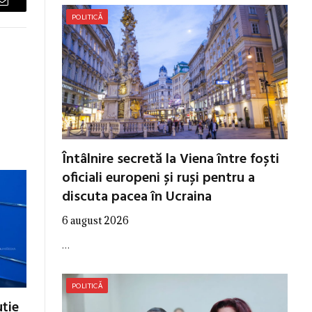
Email
POLITICĂ
Întâlnire secretă la Viena între foști
oficiali europeni și ruși pentru a
discuta pacea în Ucraina
6 august 2026
…
POLITICĂ
uţie