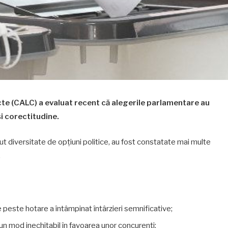
ecte (CALC) a evaluat recent că alegerile parlamentare au
și corectitudine.
ut diversitate de opțiuni politice, au fost constatate mai multe
.
e peste hotare a întâmpinat întârzieri semnificative;
-un mod inechitabil în favoarea unor concurenți;