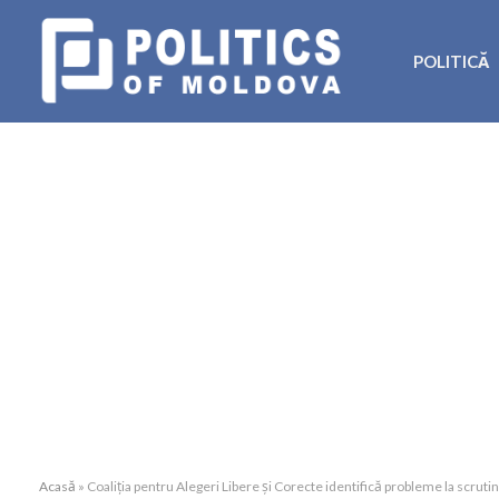
POLITICĂ
Acasă
»
Coaliția pentru Alegeri Libere și Corecte identifică probleme la scrutin