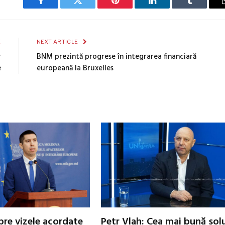
Facebook
Twitter
Pinterest
LinkedIn
Tumblr
E
NEXT ARTICLE
r
BNM prezintă progrese în integrarea financiară
e
europeană la Bruxelles
pre vizele acordate
Petr Vlah: Cea mai bună sol