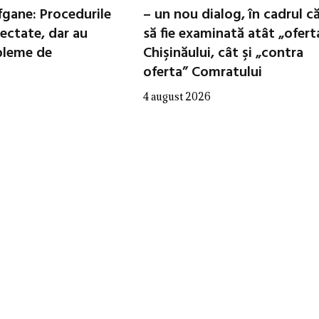
fgane: Procedurile
– un nou dialog, în cadrul c
ectate, dar au
să fie examinată atât „ofert
bleme de
Chişinăului, cât şi „contra
oferta” Comratului
4 august 2026