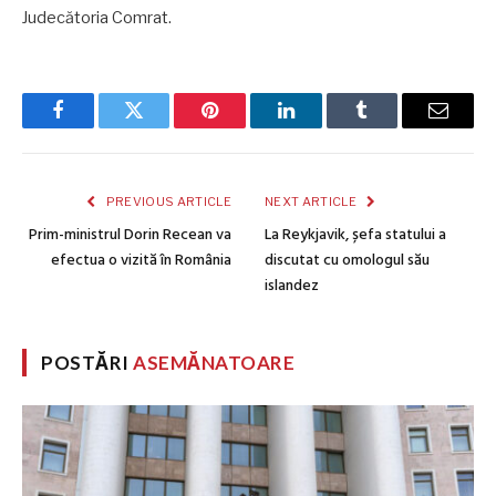
Judecătoria Comrat.
Facebook
Twitter
Pinterest
LinkedIn
Tumblr
Email
PREVIOUS ARTICLE
NEXT ARTICLE
Prim-ministrul Dorin Recean va
La Reykjavik, șefa statului a
efectua o vizită în România
discutat cu omologul său
islandez
POSTĂRI
ASEMĂNATOARE