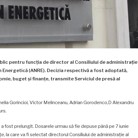
lic pentru funcția de director al Consiliului de administrație
n Energetică (ANRE). Decizia respectivă a fost adoptată,
mie, buget și finanțe, transmite Serviciul de presă al
nelia Gorincioi, Victor Melinceanu, Adrian Gorodenco,D Alexandru
urs.
ai a fost prelungit. Dosarele urmau să fie depuse până pe 7 iunie
la care va fi selectat directorul Consiliului de administrație al