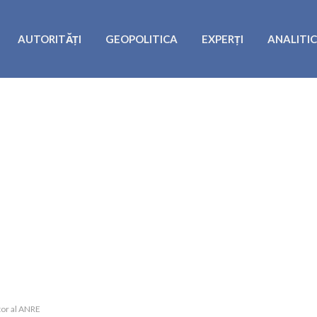
AUTORITĂȚI
GEOPOLITICA
EXPERȚI
ANALITI
tor al ANRE