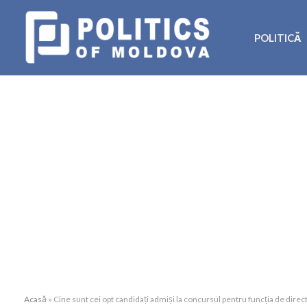
POLITICĂ
Acasă
»
Cine sunt cei opt candidați admiși la concursul pentru funcția de direc