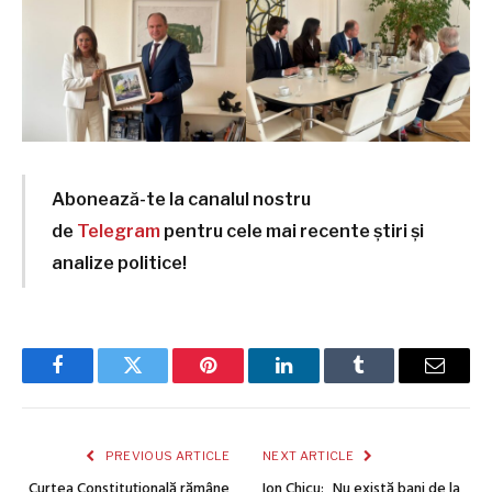
Abonează-te la canalul nostru
de
Telegram
pentru cele mai recente știri și
analize politice!
Facebook
Twitter
Pinterest
LinkedIn
Tumblr
Email
PREVIOUS ARTICLE
NEXT ARTICLE
Curtea Constituțională rămâne
Ion Chicu: „Nu există bani de la