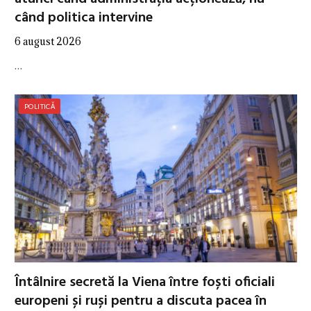
când politica intervine
6 august 2026
…
POLITICĂ
Întâlnire secretă la Viena între foști oficiali
europeni și ruși pentru a discuta pacea în