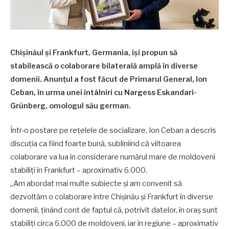
Chișinăul și Frankfurt, Germania, își propun să
stabilească o colaborare bilaterală amplă în diverse
domenii. Anunțul a fost făcut de Primarul General, Ion
Ceban, în urma unei întâlniri cu Nargess Eskandari-
Grünberg, omologul său german.
Într-o postare pe rețelele de socializare, Ion Ceban a descris
discuția ca fiind foarte bună, subliniind că viitoarea
colaborare va lua în considerare numărul mare de moldoveni
stabiliți în Frankfurt – aproximativ 6.000.
„Am abordat mai multe subiecte și am convenit să
dezvoltăm o colaborare între Chișinău și Frankfurt în diverse
domenii, ținând cont de faptul că, potrivit datelor, în oraș sunt
stabiliți circa 6.000 de moldoveni, iar în regiune – aproximativ