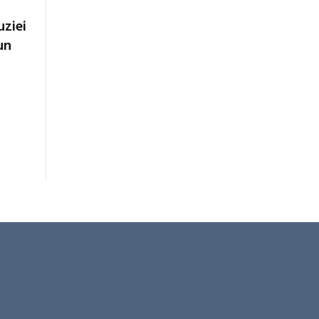
uziei
un