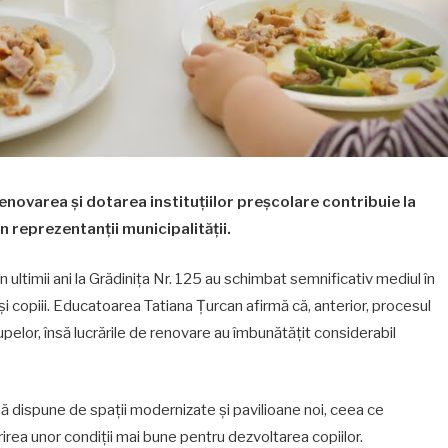
 renovarea și dotarea instituțiilor preșcolare contribuie la
n reprezentanții municipalității.
 ultimii ani la Grădinița Nr. 125 au schimbat semnificativ mediul în
și copiii. Educatoarea Tatiana Țurcan afirmă că, anterior, procesul
elor, însă lucrările de renovare au îmbunătățit considerabil
ă dispune de spații modernizate și pavilioane noi, ceea ce
rirea unor condiții mai bune pentru dezvoltarea copiilor.