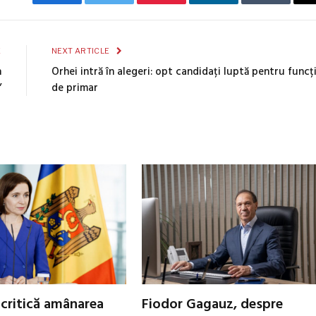
Facebook
Twitter
Pinterest
LinkedIn
Tumblr
E
NEXT ARTICLE
n
Orhei intră în alegeri: opt candidați luptă pentru funcț
”
de primar
critică amânarea
Fiodor Gagauz, despre