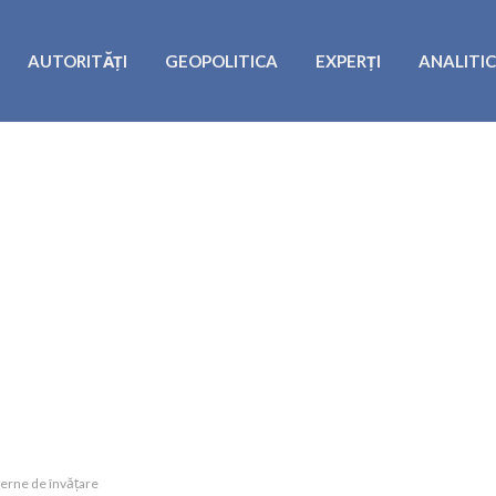
AUTORITĂȚI
GEOPOLITICA
EXPERȚI
ANALITI
derne de învățare