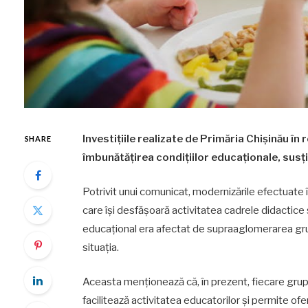
Investițiile realizate de Primăria Chișinău în
SHARE
îmbunătățirea condițiilor educaționale, susți
Potrivit unui comunicat, modernizările efectuate în
care își desfășoară activitatea cadrele didactice 
educațional era afectat de supraaglomerarea grup
situația.
Aceasta menționează că, în prezent, fiecare grup
facilitează activitatea educatorilor și permite ofe