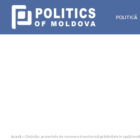
POLITICĂ
Acasă
»
Chișinău: proiectele de renovare transformă grădinițele în spații mo