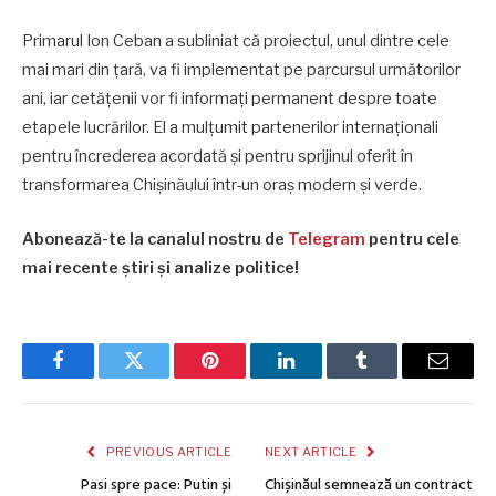
Primarul Ion Ceban a subliniat că proiectul, unul dintre cele
mai mari din țară, va fi implementat pe parcursul următorilor
ani, iar cetățenii vor fi informați permanent despre toate
etapele lucrărilor. El a mulțumit partenerilor internaționali
pentru încrederea acordată și pentru sprijinul oferit în
transformarea Chișinăului într-un oraș modern și verde.
Abonează-te la canalul nostru de
Telegram
pentru cele
mai recente știri și analize politice!
Facebook
Twitter
Pinterest
LinkedIn
Tumblr
Email
PREVIOUS ARTICLE
NEXT ARTICLE
Pasi spre pace: Putin și
Chișinăul semnează un contract