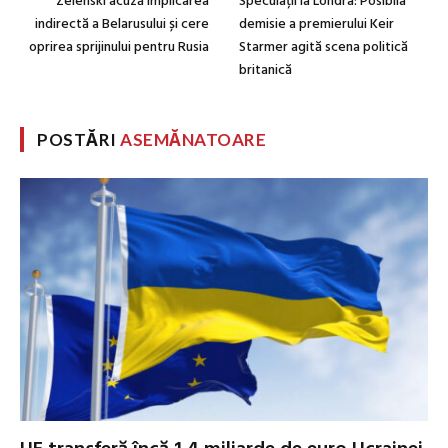
Zelenski acuză implicarea
Speculații la Londra: Posibila
indirectă a Belarusului și cere
demisie a premierului Keir
oprirea sprijinului pentru Rusia
Starmer agită scena politică
britanică
POSTĂRI
ASEMĂNATOARE