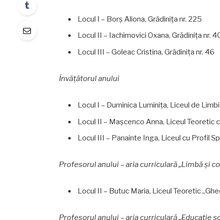
Locul I – Borș Aliona, Grădinița nr. 225
Locul II – Iachimovici Oxana, Grădinița nr. 4
Locul III – Goleac Cristina, Grădinița nr. 46
Învățătorul anului
Locul I – Duminica Luminița, Liceul de Limb
Locul II – Mașcenco Anna, Liceul Teoretic c
Locul III – Panainte Inga, Liceul cu Profil S
Profesorul anului – aria curriculară „Limbă și 
Locul II – Butuc Maria, Liceul Teoretic „Gh
Profesorul anului – aria curriculară „Educație 