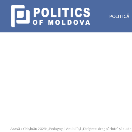
POLITICĂ
Acasă
»
Chișinău 2025: „Pedagogul Anului” și „Diriginte, drag părinte” și-au d