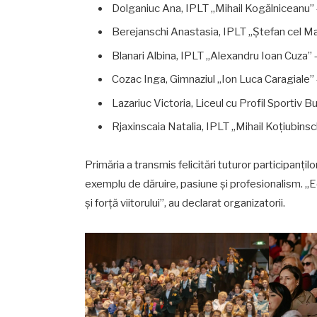
Dolganiuc Ana, IPLT „Mihail Kogălniceanu” –
Berejanschi Anastasia, IPLT „Ștefan cel M
Blanari Albina, IPLT „Alexandru Ioan Cuza”
Cozac Inga, Gimnaziul „Ion Luca Caragiale”
Lazariuc Victoria, Liceul cu Profil Sportiv 
Rjaxinscaia Natalia, IPLT „Mihail Koțiubins
Primăria a transmis felicitări tuturor participanțilo
exemplu de dăruire, pasiune și profesionalism. „Ed
și forță viitorului”, au declarat organizatorii.