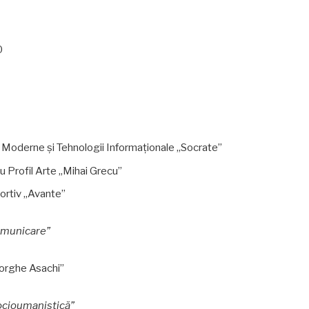
0
i Moderne și Tehnologii Informaționale „Socrate”
u Profil Arte „Mihai Grecu”
portiv „Avante”
comunicare”
eorghe Asachi”
socioumanistică”