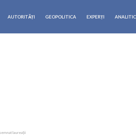
AUTORITĂȚI
GEOPOLITICA
EXPERȚI
ANALITI
esemnat laureații