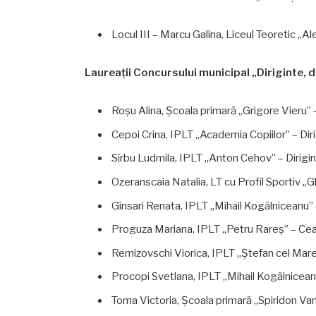
Locul III – Marcu Galina, Liceul Teoretic „A
Laureații Concursului municipal „Diriginte, 
Roșu Alina, Școala primară „Grigore Vieru” –
Cepoi Crina, IPLT „Academia Copiilor” – Diri
Sîrbu Ludmila, IPLT „Anton Cehov” – Dirigint
Ozeranscaia Natalia, LT cu Profil Sportiv „
Gînsari Renata, IPLT „Mihail Kogălniceanu”
Proguza Mariana, IPLT „Petru Rareș” – Cea
Remizovschi Viorica, IPLT „Ștefan cel Mare
Procopi Svetlana, IPLT „Mihail Kogălniceanu
Toma Victoria, Școala primară „Spiridon Vang