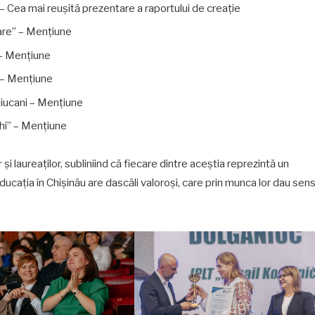
 Cea mai reușită prezentare a raportului de creație
are” – Mențiune
 – Mențiune
 – Mențiune
Buiucani – Mențiune
chi” – Mențiune
r și laureaților, subliniind că fiecare dintre aceștia reprezintă un
ucația în Chișinău are dascăli valoroși, care prin munca lor dau sen