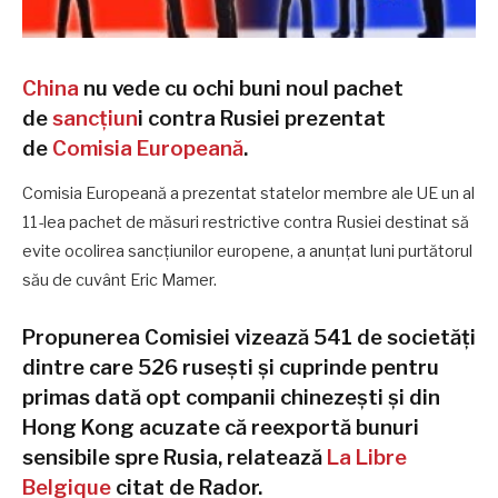
China
nu vede cu ochi buni noul pachet
de
sancţiun
i contra Rusiei prezentat
de
Comisia Europeană
.
Comisia Europeană a prezentat statelor membre ale UE un al
11-lea pachet de măsuri restrictive contra Rusiei destinat să
evite ocolirea sancţiunilor europene, a anunţat luni purtătorul
său de cuvânt Eric Mamer.
Propunerea Comisiei vizează 541 de societăţi
dintre care 526 ruseşti şi cuprinde pentru
primas dată opt companii chinezeşti şi din
Hong Kong acuzate că reexportă bunuri
sensibile spre Rusia, relatează
La Libre
Belgique
citat de Rador.