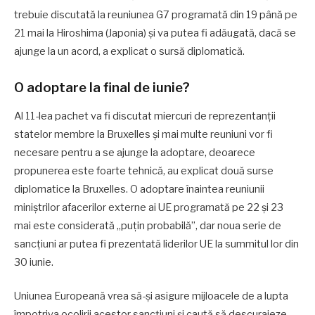
trebuie discutată la reuniunea G7 programată din 19 până pe
21 mai la Hiroshima (Japonia) şi va putea fi adăugată, dacă se
ajunge la un acord, a explicat o sursă diplomatică.
O adoptare la final de iunie?
Al 11-lea pachet va fi discutat miercuri de reprezentanţii
statelor membre la Bruxelles şi mai multe reuniuni vor fi
necesare pentru a se ajunge la adoptare, deoarece
propunerea este foarte tehnică, au explicat două surse
diplomatice la Bruxelles. O adoptare înaintea reuniunii
miniştrilor afacerilor externe ai UE programată pe 22 şi 23
mai este considerată „puţin probabilă”, dar noua serie de
sancţiuni ar putea fi prezentată liderilor UE la summitul lor din
30 iunie.
Uniunea Europeană vrea să-şi asigure mijloacele de a lupta
împotriva ocolirii acestor sancţiuni şi caută să descurajeze