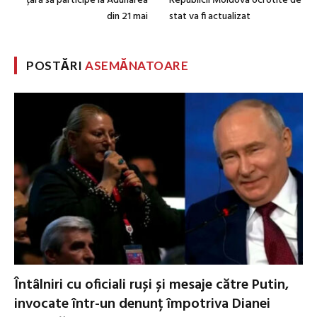
țară să participe la Adunarea
Republicii Moldova ocrotite de
din 21 mai
stat va fi actualizat
POSTĂRI
ASEMĂNATOARE
Întâlniri cu oficiali ruși și mesaje către Putin,
invocate într-un denunț împotriva Dianei