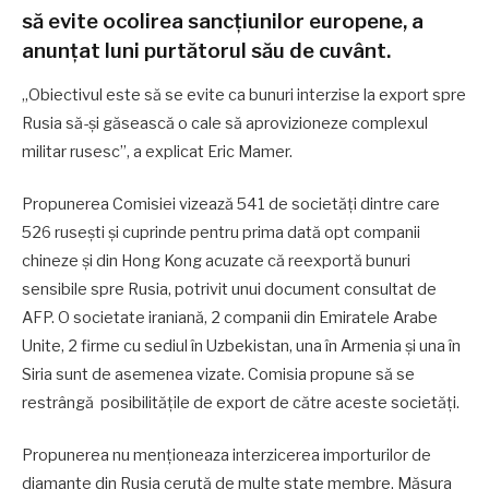
să evite ocolirea sancţiunilor europene, a
anunţat luni purtătorul său de cuvânt.
„Obiectivul este să se evite ca bunuri interzise la export spre
Rusia să-şi găsească o cale să aprovizioneze complexul
militar rusesc”, a explicat Eric Mamer.
Propunerea Comisiei vizează 541 de societăţi dintre care
526 ruseşti şi cuprinde pentru prima dată opt companii
chineze şi din Hong Kong acuzate că reexportă bunuri
sensibile spre Rusia, potrivit unui document consultat de
AFP. O societate iraniană, 2 companii din Emiratele Arabe
Unite, 2 firme cu sediul în Uzbekistan, una în Armenia şi una în
Siria sunt de asemenea vizate. Comisia propune să se
restrângă posibilităţile de export de către aceste societăţi.
Propunerea nu menţioneaza interzicerea importurilor de
diamante din Rusia cerută de multe state membre. Măsura