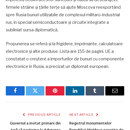
firmele străine şi ţările terţe să ajute Moscova reexportând
spre Rusia bunuri utilizabile de complexul militaro-industrial
rus, în special semiconductoare şi circuite integrate a
subliniat sursa diplomatică.
Propunerea se referă şi la frigidere, imprimante, calculatoare
electronice şi alte produse. Lista are 155 de pagini. UE a
constatat o creştere a importurilor de bunuri cu componente
electronice în Rusia, a precizat un diplomat european.
Facebook
Twitter
Pinterest
LinkedIn
Tumblr
Email
PREVIOUS ARTICLE
NEXT ARTICLE
Guvernul a invitat primarii din
Registrul monumentelor