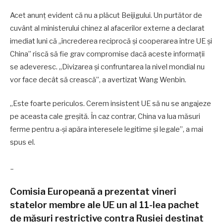
Acet anunţ evident că nu a plăcut Beijigului. Un purtător de
cuvânt al ministerului chinez al afacerilor externe a declarat
imediat luni că „încrederea reciprocă şi cooperarea între UE şi
China” riscă să fie grav compromise dacă aceste informaţii
se adeveresc. „Divizarea şi confruntarea la nivel mondial nu
vor face decât să crească”, a avertizat Wang Wenbin.
„Este foarte periculos. Cerem insistent UE să nu se angajeze
pe aceasta cale greşită. În caz contrar, China va lua măsuri
ferme pentru a-şi apăra interesele legitime şi legale”, a mai
spus el.
_
Comisia Europeană a prezentat vineri
statelor membre ale UE un al 11-lea pachet
de măsuri restrictive contra Rusiei destinat