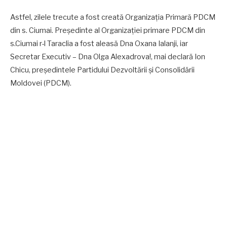
Astfel, zilele trecute a fost creată Organizația Primară PDCM
din s. Ciumai. Președinte al Organizației primare PDCM din
s.Ciumai r-l Taraclia a fost aleasă Dna Oxana Ialanji, iar
Secretar Executiv – Dna Olga Alexadrova!, mai declară Ion
Chicu, președintele Partidului Dezvoltării și Consolidării
Moldovei (PDCM).