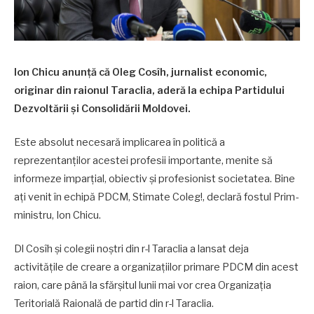
Ion Chicu anunță că Oleg Cosîh, jurnalist economic,
originar din raionul Taraclia, aderă la echipa Partidului
Dezvoltării și Consolidării Moldovei.
Este absolut necesară implicarea în politică a
reprezentanților acestei profesii importante, menite să
informeze imparțial, obiectiv și profesionist societatea. Bine
ați venit în echipă PDCM, Stimate Coleg!, declară fostul Prim-
ministru, Ion Chicu.
Dl Cosîh și colegii noștri din r-l Taraclia a lansat deja
activitățile de creare a organizațiilor primare PDCM din acest
raion, care până la sfărșitul lunii mai vor crea Organizația
Teritorială Raională de partid din r-l Taraclia.