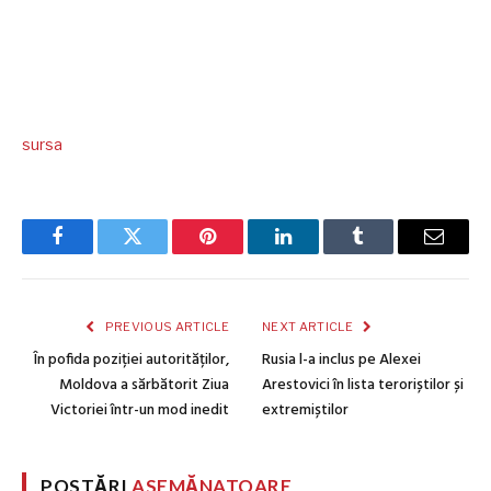
sursa
Facebook
Twitter
Pinterest
LinkedIn
Tumblr
Email
PREVIOUS ARTICLE
NEXT ARTICLE
În pofida poziției autorităților,
Rusia l-a inclus pe Alexei
Moldova a sărbătorit Ziua
Arestovici în lista teroriștilor și
Victoriei într-un mod inedit
extremiștilor
POSTĂRI
ASEMĂNATOARE