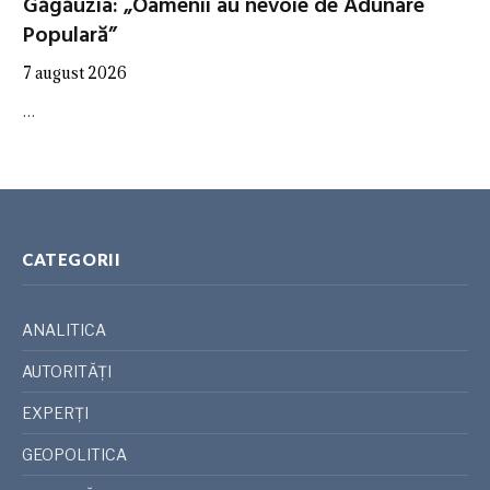
Găgăuzia: „Oamenii au nevoie de Adunare
Populară”
7 august 2026
…
CATEGORII
ANALITICA
AUTORITĂȚI
EXPERȚI
GEOPOLITICA