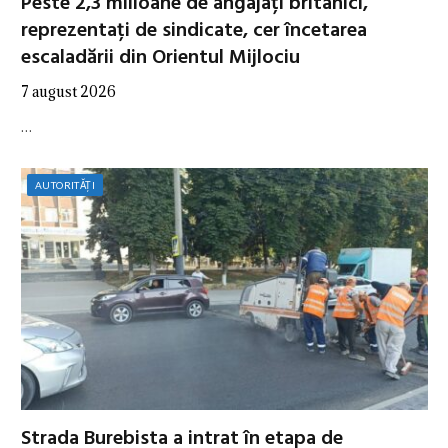
Peste 2,3 milioane de angajați britanici,
reprezentați de sindicate, cer încetarea
escaladării din Orientul Mijlociu
7 august 2026
…
AUTORITĂȚI
Strada Burebista a intrat în etapa de