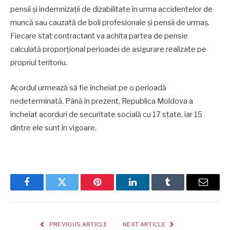
pensii și indemnizații de dizabilitate în urma accidentelor de
muncă sau cauzată de boli profesionale și pensii de urmaș.
Fiecare stat contractant va achita partea de pensie
calculată proporțional perioadei de asigurare realizate pe
propriul teritoriu.
Acordul urmează să fie încheiat pe o perioadă
nedeterminată. Până în prezent, Republica Moldova a
încheiat acorduri de securitate socială cu 17 state, iar 15
dintre ele sunt în vigoare.
Facebook
Twitter
Pinterest
LinkedIn
Tumblr
Email
PREVIOUS ARTICLE
NEXT ARTICLE