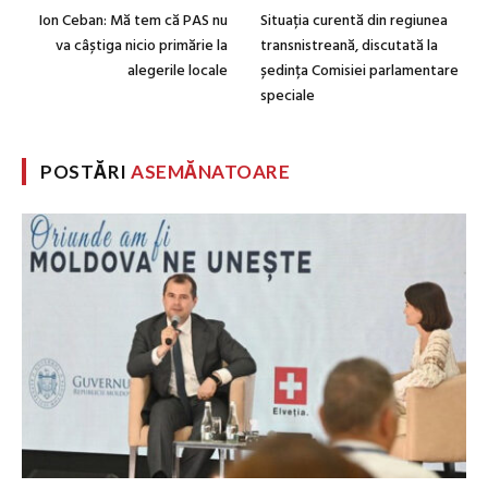
Ion Ceban: Mă tem că PAS nu
Situația curentă din regiunea
va câștiga nicio primărie la
transnistreană, discutată la
alegerile locale
ședința Comisiei parlamentare
speciale
POSTĂRI
ASEMĂNATOARE