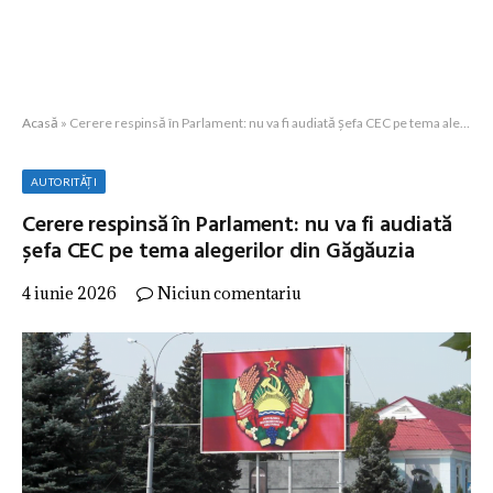
Acasă
»
Cerere respinsă în Parlament: nu va fi audiată șefa CEC pe tema alegerilor din Găgăuzia
AUTORITĂȚI
Cerere respinsă în Parlament: nu va fi audiată
șefa CEC pe tema alegerilor din Găgăuzia
4 iunie 2026
Niciun comentariu