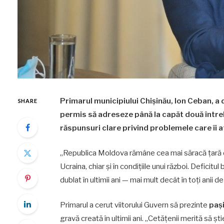
Primarul municipiului Chișinău, Ion Ceban, a 
SHARE
permis să adreseze până la capăt două întreb
răspunsuri clare privind problemele care îi a
„Republica Moldova rămâne cea mai săracă țară d
Ucraina, chiar și în condițiile unui război. Deficitul 
dublat în ultimii ani — mai mult decât în toți anii
Primarul a cerut viitorului Guvern să prezinte
pași
gravă creată în ultimii ani. „Cetățenii merită să ș