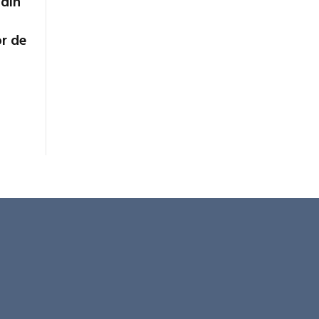
 din
or de