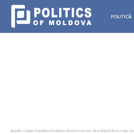
POLITICĂ
Acasă
»
Ceban: Republica Moldova rămâne cea mai săracă țară din Europa, Gu