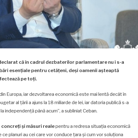
declarat că în cadrul dezbaterilor parlamentare nu i s-a
ări esențiale pentru cetățeni, deși oamenii așteaptă
fectează pe toți.
in Europa, iar dezvoltarea economică este mai lentă decât în
bugetar al țării a ajuns la 18 miliarde de lei, iar datoria publică s-a
 de la independență până acum”, a subliniat Ceban.
 concreți și măsuri reale
pentru a redresa situația economică
tie ce planuri au cei care vor conduce țara și cum vor soluționa