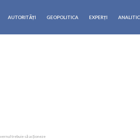
AUTORITĂȚI
GEOPOLITICA
EXPERȚI
ANALITI
vernul trebuie să acționeze