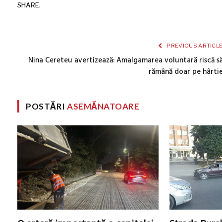
SHARE.
PREVIOUS ARTICL
Nina Cereteu avertizează: Amalgamarea voluntară riscă s
rămână doar pe hârti
POSTĂRI
ASEMĂNATOARE