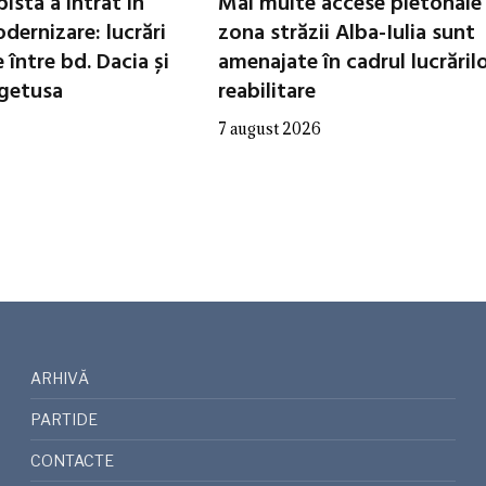
ista a intrat în
Mai multe accese pietonale
dernizare: lucrări
zona străzii Alba-Iulia sunt
între bd. Dacia și
amenajate în cadrul lucrăril
egetusa
reabilitare
7 august 2026
ARHIVĂ
PARTIDE
CONTACTE