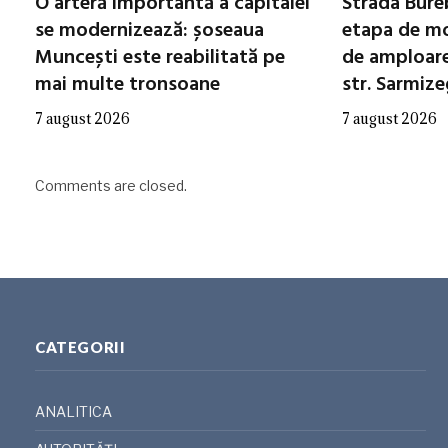
O arteră importantă a capitalei
Strada Bureb
se modernizează: șoseaua
etapa de mo
Muncești este reabilitată pe
de amploare 
mai multe tronsoane
str. Sarmiz
7 august 2026
7 august 2026
Comments are closed.
CATEGORII
ANALITICA