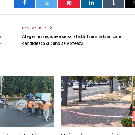
Facebook
Twitter
Pinterest
LinkedIn
Tumblr
E
NEXT ARTICLE
ă
Alegeri în regiunea separatistă Transnistria: cine
e
candidează şi când se votează