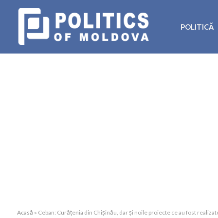
POLITICĂ
Acasă
»
Ceban: Curățenia din Chișinău, dar și noile proiecte ce au fost realizat