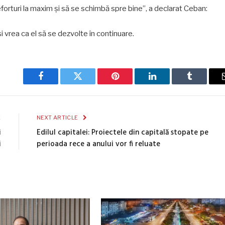
orturi la maxim și să se schimbă spre bine”, a declarat Ceban:
i vrea ca el să se dezvolte în continuare.
Facebook
Twitter
Pinterest
LinkedIn
Tumblr
E
NEXT ARTICLE
i
Edilul capitalei: Proiectele din capitală stopate pe
i
perioada rece a anului vor fi reluate