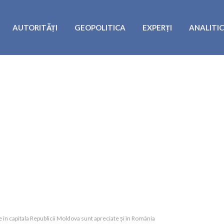
AUTORITĂȚI
GEOPOLITICA
EXPERȚI
ANALITI
e în capitala Republicii Moldova sunt apreciate și în România