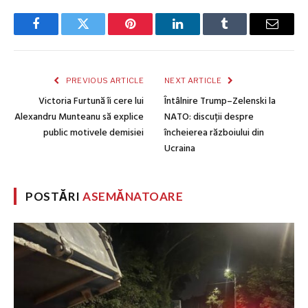
Facebook
Twitter
Pinterest
LinkedIn
Tumblr
Email
PREVIOUS ARTICLE
NEXT ARTICLE
Victoria Furtună îi cere lui
Întâlnire Trump–Zelenski la
Alexandru Munteanu să explice
NATO: discuții despre
public motivele demisiei
încheierea războiului din
Ucraina
POSTĂRI
ASEMĂNATOARE