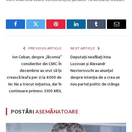
Facebook
Twitter
Pinterest
LinkedIn
Tumblr
Email
PREVIOUS ARTICLE
NEXT ARTICLE
Ion Ceban, despre „lăcomia”
Deputații neafiliați Irina
consilierilor din CMC: În
Lozovan și Alexandr
decembrie au vrut să își
Nesterovschi au anunțat
crească leafa per zi la 4000 de
despre intenția de a crea un
lei. Nu a trecut inițiativa, dar în
nou partid politic de stânga
continuare primesc 3300 MDL
POSTĂRI
ASEMĂNATOARE