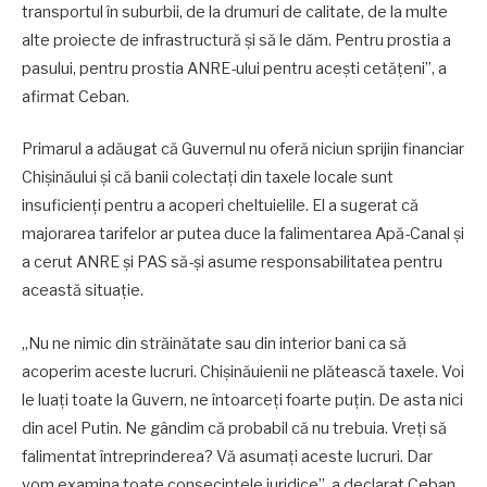
transportul în suburbii, de la drumuri de calitate, de la multe
alte proiecte de infrastructură și să le dăm. Pentru prostia a
pasului, pentru prostia ANRE-ului pentru acești cetățeni”, a
afirmat Ceban.
Primarul a adăugat că Guvernul nu oferă niciun sprijin financiar
Chișinăului și că banii colectați din taxele locale sunt
insuficienți pentru a acoperi cheltuielile. El a sugerat că
majorarea tarifelor ar putea duce la falimentarea Apă-Canal și
a cerut ANRE și PAS să-și asume responsabilitatea pentru
această situație.
„Nu ne nimic din străinătate sau din interior bani ca să
acoperim aceste lucruri. Chișinăuienii ne plătească taxele. Voi
le luați toate la Guvern, ne întoarceți foarte puțin. De asta nici
din acel Putin. Ne gândim că probabil că nu trebuia. Vreți să
falimentat întreprinderea? Vă asumați aceste lucruri. Dar
vom examina toate consecințele juridice”, a declarat Ceban.