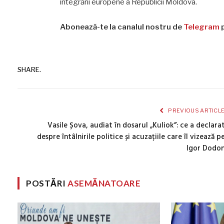
integrării europene a Republicii Moldova.
Abonează-te la canalul nostru de
Telegram
p
SHARE.
PREVIOUS ARTICL
Vasile Șova, audiat în dosarul „Kuliok”: ce a declara
despre întâlnirile politice și acuzațiile care îl vizează p
Igor Dodo
POSTĂRI
ASEMĂNATOARE