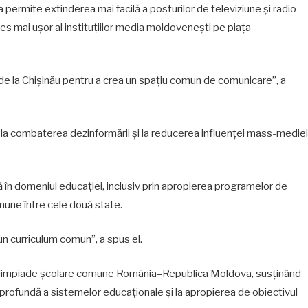
permite extinderea mai facilă a posturilor de televiziune și radio
s mai ușor al instituțiilor media moldovenești pe piața
l de la Chișinău pentru a crea un spațiu comun de comunicare”, a
bui la combaterea dezinformării și la reducerea influenței mass-mediei
 în domeniul educației, inclusiv prin apropierea programelor de
mune între cele două state.
n curriculum comun”, a spus el.
olimpiade școlare comune România–Republica Moldova, susținând
i profundă a sistemelor educaționale și la apropierea de obiectivul