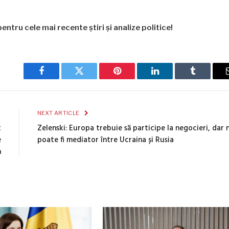
entru cele mai recente știri și analize politice!
Facebook
Twitter
Pinterest
LinkedIn
Tumblr
E
NEXT ARTICLE
t
Zelenski: Europa trebuie să participe la negocieri, dar 
e
poate fi mediator între Ucraina și Rusia
n