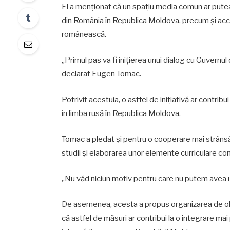
El a menționat că un spațiu media comun ar putea 
din România în Republica Moldova, precum și acce
românească.
„Primul pas va fi inițierea unui dialog cu Guvernu
declarat Eugen Tomac.
Potrivit acestuia, o astfel de inițiativă ar contri
în limba rusă în Republica Moldova.
Tomac a pledat și pentru o cooperare mai strânsă
studii și elaborarea unor elemente curriculare co
„Nu văd niciun motiv pentru care nu putem avea u
De asemenea, acesta a propus organizarea de 
că astfel de măsuri ar contribui la o integrare ma