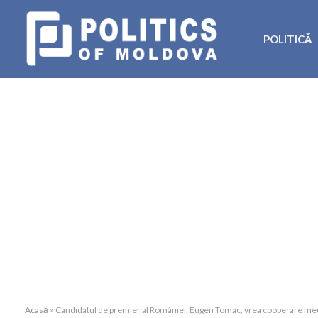
POLITICĂ
Acasă
»
Candidatul de premier al României, Eugen Tomac, vrea cooperare medi