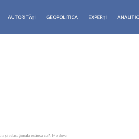
AUTORITĂȚI
GEOPOLITICA
EXPERȚI
ANALITI
a și educațională extinsă cu R. Moldova