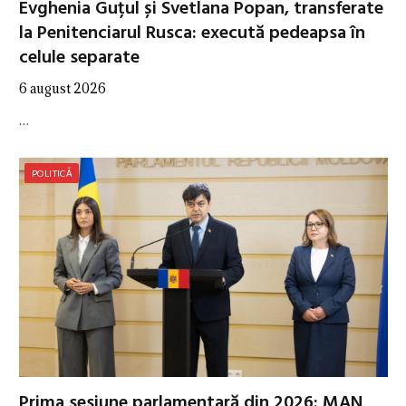
Evghenia Guțul și Svetlana Popan, transferate
la Penitenciarul Rusca: execută pedeapsa în
celule separate
6 august 2026
…
POLITICĂ
Prima sesiune parlamentară din 2026: MAN