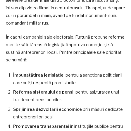
alegerile prezidențiale din 20 octombrie. Ea a făcut anunțul
într-un clip video filmat în centrul orașului Tiraspol, unde apare
cu un porumbel în mâini, având pe fundal monumentul unui
comandant militar rus.
În cadrul campaniei sale electorale, Furtună propune reforme
menite să întărească legislația împotriva corupției și să
susțină antreprenorii locali. Printre principalele sale priorități
se numără:
Îmbunătățirea legislației
pentru a sancționa politicianii
care nu își respectă promisiunile.
Reforma sistemului de pensii
pentru asigurarea unui
trai decent pensionarilor.
Sprijinirea dezvoltării economice
prin măsuri dedicate
antreprenorilor locali.
Promovarea transparenței
în instituțiile publice pentru