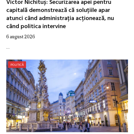
Victor Nichituș: Securizarea apei pentru
capitală demonstrează că soluțiile apar
atunci când administrația acționează, nu
când politica intervine
6 august 2026
…
POLITICĂ