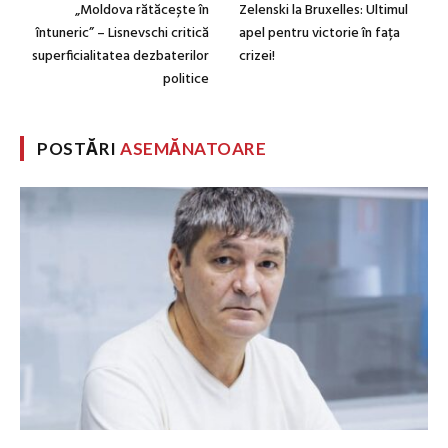
„Moldova rătăcește în
Zelenski la Bruxelles: Ultimul
întuneric” – Lisnevschi critică
apel pentru victorie în fața
superficialitatea dezbaterilor
crizei!
politice
POSTĂRI
ASEMĂNATOARE