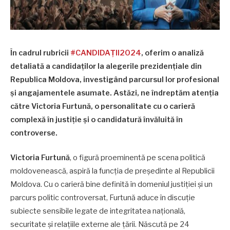
În cadrul rubricii
#CANDIDAȚII2024
, oferim o analiză
detaliată a candidaților la alegerile prezidențiale din
Republica Moldova, investigând parcursul lor profesional
și angajamentele asumate. Astăzi, ne îndreptăm atenția
către Victoria Furtună, o personalitate cu o carieră
complexă în justiție și o candidatură învăluită în
controverse.
Victoria Furtună
, o figură proeminentă pe scena politică
moldovenească, aspiră la funcția de președinte al Republicii
Moldova. Cu o carieră bine definită în domeniul justiției și un
parcurs politic controversat, Furtună aduce în discuție
subiecte sensibile legate de integritatea națională,
securitate și relațiile externe ale țării. Născută pe 24