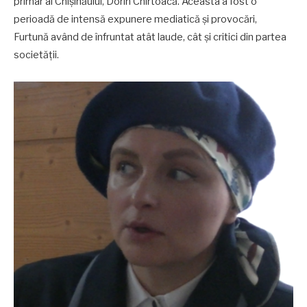
primar al Chișinăului, Dorin Chirtoacă. Aceasta a fost o
perioadă de intensă expunere mediatică și provocări,
Furtună având de înfruntat atât laude, cât și critici din partea
societății.