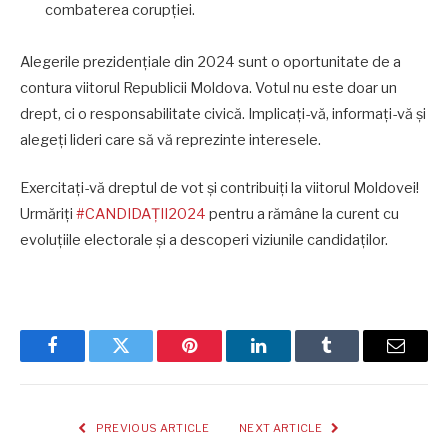
combaterea corupției.
Alegerile prezidențiale din 2024 sunt o oportunitate de a
contura viitorul Republicii Moldova. Votul nu este doar un
drept, ci o responsabilitate civică. Implicați-vă, informați-vă și
alegeți lideri care să vă reprezinte interesele.
Exercitați-vă dreptul de vot și contribuiți la viitorul Moldovei!
Urmăriți
#CANDIDAȚII2024
pentru a rămâne la curent cu
evoluțiile electorale și a descoperi viziunile candidaților.
Facebook
Twitter
Pinterest
LinkedIn
Tumblr
Email
PREVIOUS ARTICLE
NEXT ARTICLE