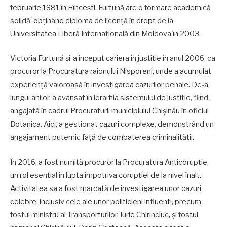
februarie 1981 în Hîncești, Furtună are o formare academică
solidă, obținând diploma de licență în drept de la
Universitatea Liberă Internațională din Moldova în 2003.
Victoria Furtună și-a început cariera în justiție în anul 2006, ca
procuror la Procuratura raionului Nisporeni, unde a acumulat
experiență valoroasă în investigarea cazurilor penale. De-a
lungul anilor, a avansat în ierarhia sistemului de justiție, fiind
angajată în cadrul Procuraturii municipiului Chișinău în oficiul
Botanica. Aici, a gestionat cazuri complexe, demonstrând un
angajament puternic față de combaterea criminalității.
În 2016, a fost numită procuror la Procuratura Anticorupție,
un rol esențial în lupta împotriva corupției de la nivel înalt.
Activitatea sa a fost marcată de investigarea unor cazuri
celebre, inclusiv cele ale unor politicieni influenți, precum
fostul ministru al Transporturilor, Iurie Chirinciuc, și fostul