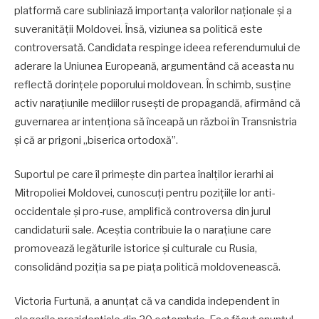
platformă care subliniază importanța valorilor naționale și a
suveranității Moldovei. Însă, viziunea sa politică este
controversată. Candidata respinge ideea referendumului de
aderare la Uniunea Europeană, argumentând că aceasta nu
reflectă dorințele poporului moldovean. În schimb, susține
activ narațiunile mediilor rusești de propagandă, afirmând că
guvernarea ar intenționa să înceapă un război în Transnistria
și că ar prigoni „biserica ortodoxă”.
Suportul pe care îl primește din partea înalților ierarhi ai
Mitropoliei Moldovei, cunoscuți pentru pozițiile lor anti-
occidentale și pro-ruse, amplifică controversa din jurul
candidaturii sale. Aceștia contribuie la o narațiune care
promovează legăturile istorice și culturale cu Rusia,
consolidând poziția sa pe piața politică moldovenească.
Victoria Furtună, a anunțat că va candida independent în