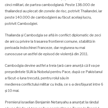
cinci militari, de partea cambodgiană. Peste 138.000 de
thailandezi au plecat din zonele de risc, potrivit Thailandei, iar
peste 140.000 de cambodgieni au făcut acelaşi lucru,
potrivit Cambodgiei.
Thailanda şi Cambodgia se află în conflict diplomatic de zeci
de ani cu privire la trasarea frontierei comune, stabilită în
perioada Indochinei Franceze, dar regiunea nu mai
cunoscuse un astfel de episod de violenţă din 2011.
Cambodgia devine astfel a treia țară care anunță că îl va pe
președintele SUA la Nobelul pentru Pace, după ce Pakistanul
a făcut-o luna trecută, pentru rolul său în
medierea conflictului militar cu India, ce s-a desfășurat între 6
și 10 mai.
Premierul israelian Benjamin Netanyahu a anunțat la rândul