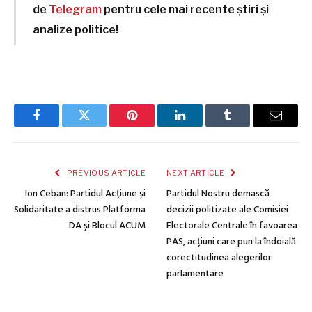
de
Telegram
pentru cele mai recente știri și
analize politice!
Facebook
Twitter
Pinterest
LinkedIn
Tumblr
Email
PREVIOUS ARTICLE
NEXT ARTICLE
Ion Ceban: Partidul Acțiune și
Partidul Nostru demască
Solidaritate a distrus Platforma
decizii politizate ale Comisiei
DA și Blocul ACUM
Electorale Centrale în favoarea
PAS, acțiuni care pun la îndoială
corectitudinea alegerilor
parlamentare