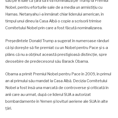
său pe 8 iulie că țara sa îl va nominaliza pe Trump la Premiul
Nobel, pentru eforturile sale de a media un armistițiu cu
Hamas. Netanyahu i-a înmânat chiar liderului american, în
timpul unui dineu la Casa Albă o copie a scrisorii trimise
Comitetului Nobel prin care a fost făcută nominalizarea.
Președintele Donald Trump a sugerat în numeroase rânduri
că își dorește să fie premiat cu un Nobel pentru Pace și s-a
plâns că nu a obținut această prestigioasă distincție, spre
deosebire de predecesorul său Barack Obama.
Obama a primit Premiul Nobel pentru Pace în 2009, în primul
an al primului său mandat la Casa Albă. Decizia Comitetului
Nobel a fost însă una marcată de controverse și criticată în
anii care au urmat, după ce liderul SUA a autorizat
bombardamente în Yemen și lovituri aeriene ale SUA în alte
țări.