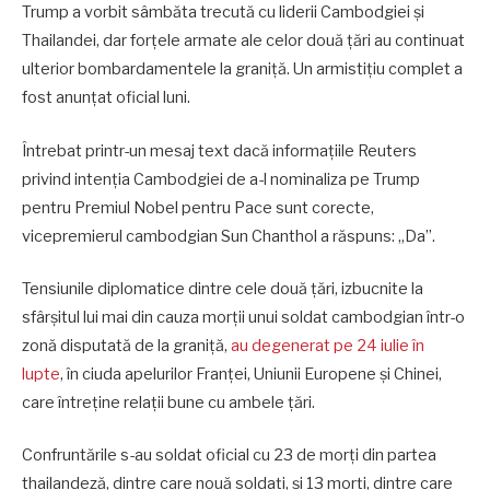
Trump a vorbit sâmbăta trecută cu liderii Cambodgiei și
Thailandei, dar forțele armate ale celor două țări au continuat
ulterior bombardamentele la graniță. Un armistițiu complet a
fost anunțat oficial luni.
Întrebat printr-un mesaj text dacă informațiile Reuters
privind intenția Cambodgiei de a-l nominaliza pe Trump
pentru Premiul Nobel pentru Pace sunt corecte,
vicepremierul cambodgian Sun Chanthol a răspuns: „Da”.
Tensiunile diplomatice dintre cele două țări, izbucnite la
sfârșitul lui mai din cauza morții unui soldat cambodgian într-o
zonă disputată de la graniță,
au degenerat pe 24 iulie în
lupte
, în ciuda apelurilor Franţei, Uniunii Europene şi Chinei,
care întreţine relaţii bune cu ambele ţări.
Confruntările s-au soldat oficial cu 23 de morţi din partea
thailandeză, dintre care nouă soldaţi, şi 13 morţi, dintre care