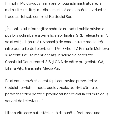
Primul în Moldova, că firma are o nouă administratoare, iar
mai multe instituții media au scris că cele două televiziuni ar
trece astfel sub controlul Partidului Șor.
„În contextul informațiilor apărute în spațiul public privind o
posibilă schimbare a beneficiarilor finali ai SRL Telesistem TV
se atestă o bănuială rezonabilă de concentrare mediatică
între posturile de televiziune TV6, Orhei TV, Primul în Moldova
și Accent TV”, se menționează în scrisorile adresate
Consiliului Concurenței, SIS și CNA de către președinta CA,
Liliana Vițu, transmite Media Azi.
Ea atenționează că acest fapt contravine prevederilor
Codului serviciilor media audiovizuale, potrivit cărora „o
persoană fizică poate fi proprietar beneficiar la cel mult două
servicii de televiziune”.
Liliana Vițu cere autorităților să dispună „efectuarea unei