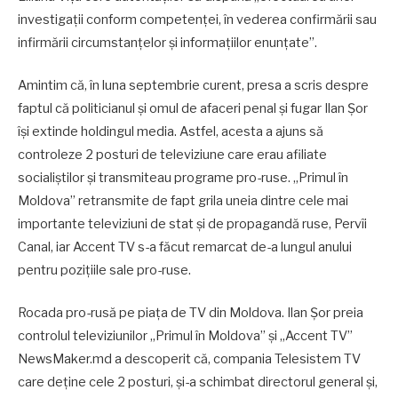
investigații conform competenței, în vederea confirmării sau
infirmării circumstanțelor și informațiilor enunțate”.
Amintim că, în luna septembrie curent, presa a scris despre
faptul că politicianul și omul de afaceri penal și fugar Ilan Șor
își extinde holdingul media. Astfel, acesta a ajuns să
controleze 2 posturi de televiziune care erau afiliate
socialiștilor și transmiteau programe pro-ruse. „Primul în
Moldova” retransmite de fapt grila uneia dintre cele mai
importante televiziuni de stat și de propagandă ruse, Pervîi
Canal, iar Accent TV s-a făcut remarcat de-a lungul anului
pentru pozițiile sale pro-ruse.
Rocada pro-rusă pe piața de TV din Moldova. Ilan Șor preia
controlul televiziunilor „Primul în Moldova” și „Accent TV”
NewsMaker.md a descoperit că, compania Telesistem TV
care deține cele 2 posturi, și-a schimbat directorul general și,