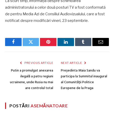
La scurt timp, informația despre schimbarea
administratorului a celor două posturi TV a fost conformată
de pentru Media Azi de Consiliul Audiovizualului, care a fost
notificat despre modificări vineri, 23 septembrie.
Facebook
Twitter
Pinterest
LinkedIn
Tumblr
Email
PREVIOUS ARTICLE
NEXT ARTICLE
Putin a promulgat anexarea
Președinta Maia Sandu va
ilegală a patru regiuni
participa la Summitul inaugural
ucrainene, unde Rusia nu mai
al Comunității Politice
are controlul total
Europene de la Praga
POSTĂRI
ASEMĂNATOARE