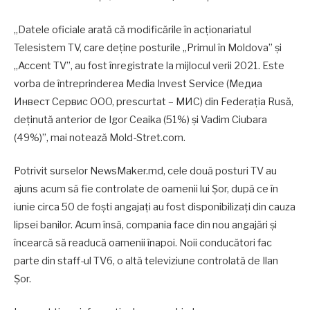
„Datele oficiale arată că modificările în acționariatul
Telesistem TV, care deține posturile „Primul în Moldova” și
„Accent TV”, au fost înregistrate la mijlocul verii 2021. Este
vorba de întreprinderea Media Invest Service (Медиа
Инвест Сервис OOO, prescurtat – МИС) din Federația Rusă,
deținută anterior de Igor Ceaika (51%) și Vadim Ciubara
(49%)”, mai notează Mold-Stret.com.
Potrivit surselor NewsMaker.md, cele două posturi TV au
ajuns acum să fie controlate de oamenii lui Șor, după ce în
iunie circa 50 de foști angajați au fost disponibilizați din cauza
lipsei banilor. Acum însă, compania face din nou angajări și
încearcă să readucă oamenii înapoi. Noii conducători fac
parte din staff-ul TV6, o altă televiziune controlată de Ilan
Șor.