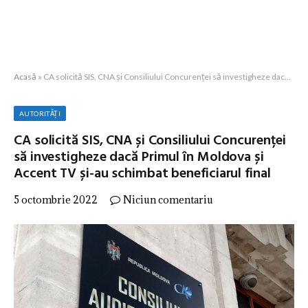
Acasă
»
CA solicită SIS, CNA și Consiliului Concurenței să investigheze dacă Primul în Moldova și Accent TV și-au schimbat beneficiarul final
AUTORITĂȚI
CA solicită SIS, CNA și Consiliului Concurenței
să investigheze dacă Primul în Moldova și
Accent TV și-au schimbat beneficiarul final
5 octombrie 2022
Niciun comentariu