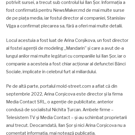
potrivit sursei, a trecut sub controlul lui Ilan Șor. Informația a
fost confirmată pentru NewsMaker.md de mai multe surse
de pe piața media, iar fostul director al companiei, Stanislav
Vîjga a confirmat plecarea sa, fără a oferi mai multe detalii.
Locul acestuia a fost luat de Arina Corșikova, un fost director
al fostei agenții de modeling „Mandarin” și care a avut de-a
lungul anilor mai multe legături cu companiile lui Ilan Șor, iar o
companie a acesteia a fost chiar acționar al defunctei Bănci
Sociale, implicate în celebrul furt al miliardului.
Pe de altă parte, portalul mold-street.com a aflat că din
septembrie 2022, Arina Corșicova este director și la firma
Media Contact SRL, o agenție de publicitate, anterior
condusă de socialistul Nichita Țurcan. Ambele firme –
Telesistem TV și Media Contact – și-au schimbat proprietarii
anul trecut. Deocamdată, Ilan Șor și nici Arina Corșicova nu a
comentat informația, mai notează publicația.