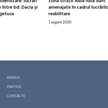
dernizare: lucrări
zona străzii Alba-Iulia sunt
între bd. Dacia și
amenajate în cadrul lucrăril
egetusa
reabilitare
7 august 2026
ARHIVĂ
PARTIDE
CONTACTE