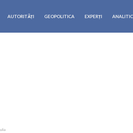
AUTORITĂȚI
GEOPOLITICA
EXPERȚI
ANALITI
ulia