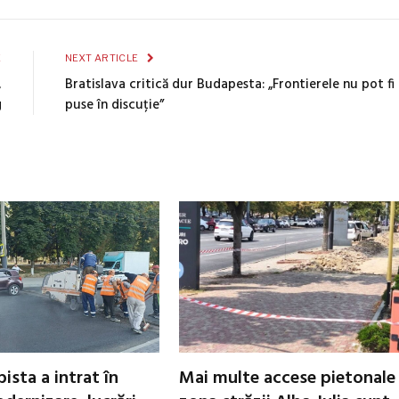
E
NEXT ARTICLE
,
Bratislava critică dur Budapesta: „Frontierele nu pot fi
g
puse în discuție”
ista a intrat în
Mai multe accese pietonale