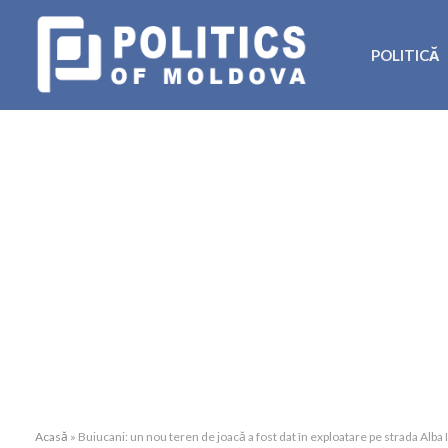
POLITICĂ
Acasă
»
Buiucani: un nou teren de joacă a fost dat în exploatare pe strada Alba I